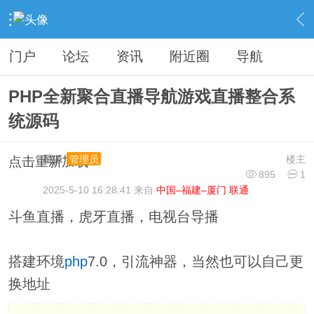
›
分类信息
›
源码模板
›
内容
门户
论坛
资讯
附近圈
导航
PHP全新聚合直播导航游戏直播整合系
统源码
星源
楼主
管理员
点击重新加载
895
1
2025-5-10 16:28:41 来自
中国–福建–厦门 联通
斗鱼直播，虎牙直播，电视台导播
搭建环境
php
7.0，引流神器，当然也可以自己更
换地址