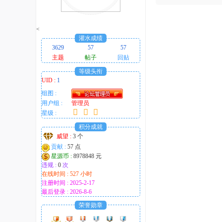
趣
的
<
！
灌水成绩
3629
57
57
主题
帖子
回贴
等级头衔
UID :
1
组图 :
用户组 :
管理员
星级 :
积分成就
威望 :
3 个
贡献 :
57 点
星源币 :
8978848 元
违规 :
0
次
在线时间 : 527 小时
注册时间 : 2025-2-17
最后登录 : 2026-8-6
荣誉勋章