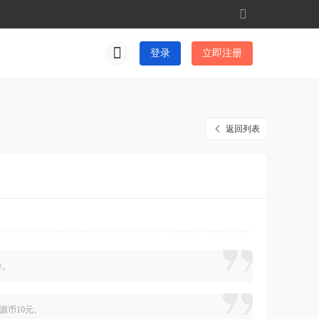
切
换
到
登录
立即注册
窄
版
返回列表
作。
星源币10元。