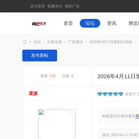
设为首页
收藏本站
我的广告
首页
论坛
资讯
附近
»
论坛
›
分类信息
›
广告灌水
›
2026年4月11日签到记录贴
M
发布新帖
V
P
2026年4月11
查看:
229
|
回复:
0
星
源
星源
发表于 202
–
发
现
本贴是论坛每日签到
最
有
我在
2026-04-11 10:46