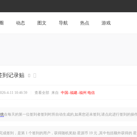
圈
动态
图文
导航
热点
游戏
日签到记录贴
6-4-11 10:46:59
|
查看全部
来自
中国–福建–福州 电信
系统
在每天的第一位签到者签到时所自动生成的,如果您还未签到,
请点此
进行签到的操
完成签到，是
第 1 个签到的用户
，获得随机奖励 星源币 19 元 ,其中包括额外获得的 