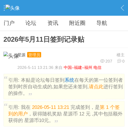
›
分类信息
›
广告灌水
›
内容
门户
论坛
资讯
附近圈
导航
2026年5月11日签到记录贴
星源
楼主
管理员
207
0
2026-5-11 13:21:36 来自
中国–福建–福州 电信
引用:
本贴是论坛每日签到
系统
在每天的第一位签到者
签到时所自动生成的,如果您还未签到,
请点此
进行签到
的操作。
引用:
我在
2026-05-11 13:21
完成签到，是
第 1 个签
到的用户
，获得随机奖励 星源币 12 元 ,其中包括额外
获得的 星源币10元。