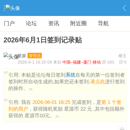
›
分类信息
›
广告灌水
›
内容
门户
论坛
资讯
附近圈
导航
2026年6月1日签到记录贴
星源
楼主
管理员
2026-6-1 16:25:09 来自
中国–福建–厦门 移动
183
0
引用:
本贴是论坛每日签到
系统
在每天的第一位签到者
签到时所自动生成的,如果您还未签到,
请点此
进行签到
的操作。
引用:
我在
2026-06-01 16:25
完成签到，是
第 1 个签
到的用户
，获得随机奖励 星源币 22 元 ,其中包括额外
获得的 星源币10元。