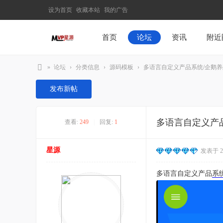
设为首页
收藏本站
我的广告
首页
论坛
资讯
附近
»
论坛
›
分类信息
›
源码模板
›
多语言自定义产品系统/企鹅养殖
M
发布新帖
V
P
多语言自定义产
查看:
249
|
回复:
1
星
源
星源
发表于 202
–
发
多语言自定义产品
系
现
最
有