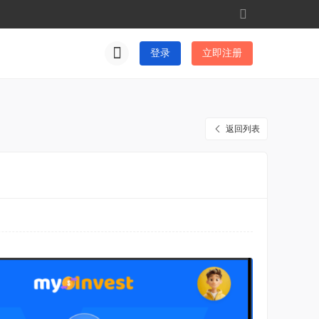
切
换
到
登录
立即注册
窄
版
返回列表