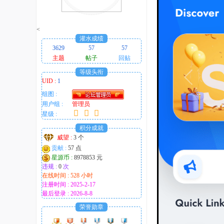
趣
的
<
！
灌水成绩
3629
57
57
主题
帖子
回贴
等级头衔
UID :
1
组图 :
用户组 :
管理员
星级 :
积分成就
威望 :
3 个
贡献 :
57 点
星源币 :
8978853 元
违规 :
0
次
在线时间 : 528 小时
注册时间 : 2025-2-17
最后登录 : 2026-8-8
荣誉勋章