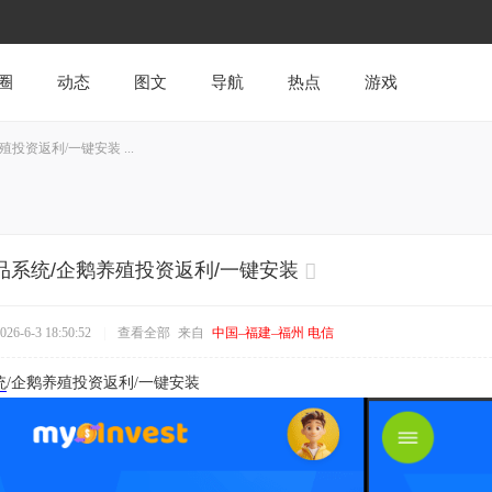
圈
动态
图文
导航
热点
游戏
投资返利/一键安装 ...
品系统/企鹅养殖投资返利/一键安装
6-6-3 18:50:52
|
查看全部
来自
中国–福建–福州 电信
统
/企鹅养殖投资返利/一键安装