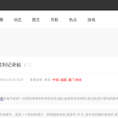
圈
动态
图文
导航
热点
游戏
日签到记录贴
6-6-16 03:30:47
|
查看全部
来自
中国–福建–厦门 移动
系统
在每天的第一位签到者签到时所自动生成的,如果您还未签到,
请点此
进行签到的操
完成签到，是
第 1 个签到的用户
，获得随机奖励 星源币 29 元 ,其中包括额外获得的 