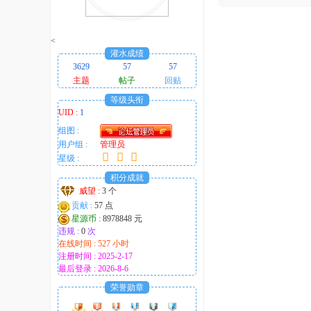
趣
的
<
！
灌水成绩
3629
57
57
主题
帖子
回贴
等级头衔
UID :
1
组图 :
用户组 :
管理员
星级 :
积分成就
威望 :
3 个
贡献 :
57 点
星源币 :
8978848 元
违规 :
0
次
在线时间 : 527 小时
注册时间 : 2025-2-17
最后登录 : 2026-8-6
荣誉勋章