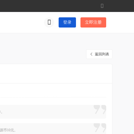
切
换
到
登录
立即注册
窄
版
返回列表
作。
星源币10元。