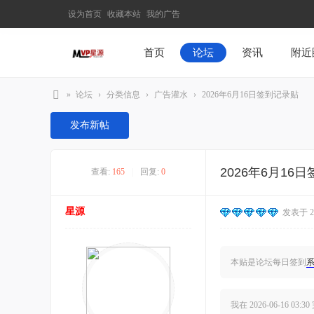
设为首页
收藏本站
我的广告
首页
论坛
资讯
附近
»
论坛
›
分类信息
›
广告灌水
›
2026年6月16日签到记录贴
M
发布新帖
V
P
2026年6月16
查看:
165
|
回复:
0
星
源
星源
发表于 202
–
发
现
本贴是论坛每日签到
最
有
我在
2026-06-16 03:30