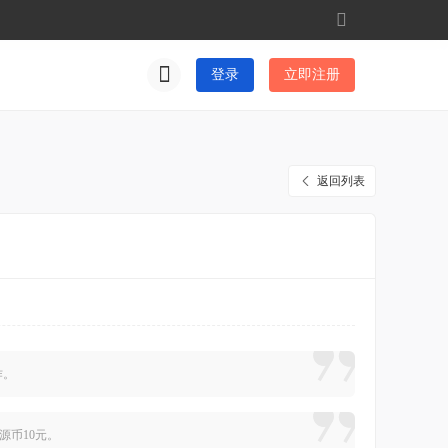
切
换
到
登录
立即注册
窄
版
返回列表
作。
星源币10元。