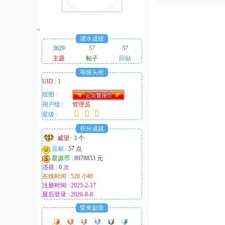
趣
的
<
！
灌水成绩
3629
57
57
主题
帖子
回贴
等级头衔
UID :
1
组图 :
用户组 :
管理员
星级 :
积分成就
威望 :
3 个
贡献 :
57 点
星源币 :
8978853 元
违规 :
0
次
在线时间 : 528 小时
注册时间 : 2025-2-17
最后登录 : 2026-8-8
荣誉勋章