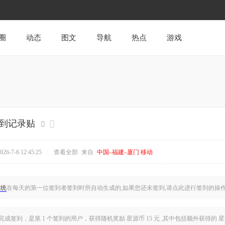
圈
动态
图文
导航
热点
游戏
签到记录贴
6-7-6 12:45:25
|
查看全部
来自
中国–福建–厦门 移动
系统
在每天的第一位签到者签到时所自动生成的,如果您还未签到,
请点此
进行签到的操
完成签到，是
第 1 个签到的用户
，获得随机奖励 星源币 15 元 ,其中包括额外获得的 