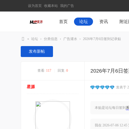
设为首页
收藏本站
我的广告
首页
论坛
资讯
附近
»
论坛
›
分类信息
›
广告灌水
›
2026年7月6日签到记录贴
M
发布新帖
V
P
2026年7月6日
查看:
117
|
回复:
0
星
源
星源
发表于 202
–
发
现
本贴是论坛每日签到
最
有
我在
2026-07-06 12:45