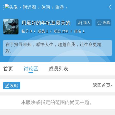
›
附近圈
›
休闲
›
旅游
›
用最好的年纪逛最美的
用最好的年纪逛最美的
收藏
加入
帖子 0
/
成员 1
/
积分 258
/
排名 1
在于探寻未知，感悟人生，超越自我，让生命更精
彩。
首页
讨论区
成员列表
返回首页›
发帖
本版块或指定的范围内尚无主题。