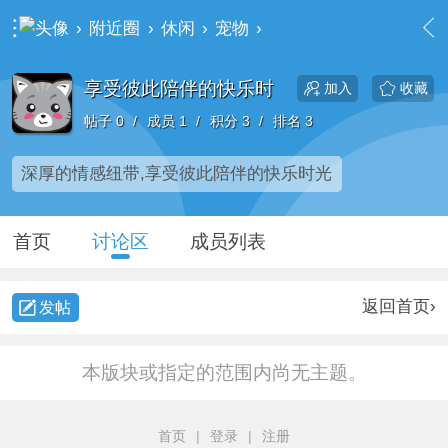
›
附近圈
›
休闲
›
宠物
›
享受彼此陪伴的快乐时
享受彼此陪伴的快乐时
收藏
加入
帖子 0
/
成员 1
/
积分 3
/
排名 3
深厚的情感纽带,享受彼此陪伴的快乐时光
首页
讨论区
成员列表
返回首页›
发帖
本版块或指定的范围内尚无主题。
首页
|
登录
|
注册