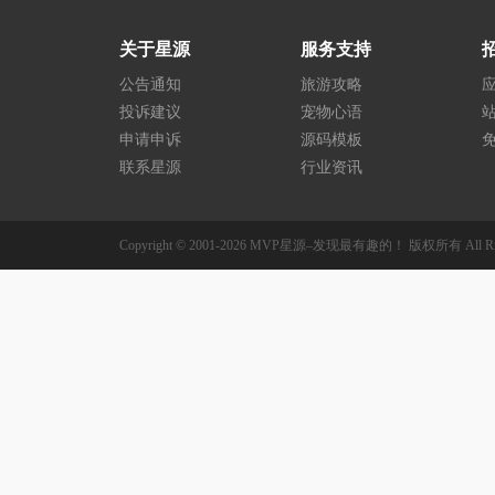
关于星源
服务支持
公告通知
旅游攻略
投诉建议
宠物心语
申请申诉
源码模板
联系星源
行业资讯
Copyright © 2001-2026
MVP星源–发现最有趣的！
版权所有
All R