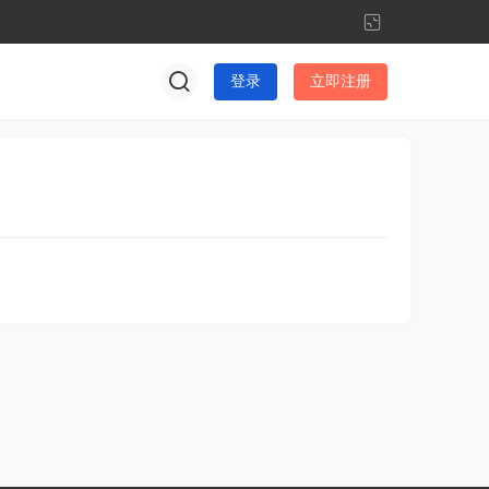
切
换
到
登录
立即注册
窄
版