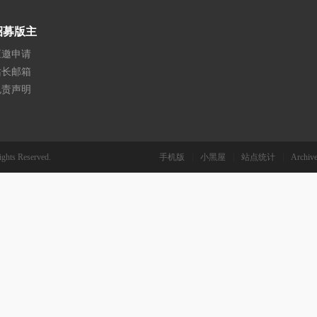
招募版主
应邀申请
站长邮箱
免责声明
ights Reserved.
手机版
|
小黑屋
|
站点统计
|
Archive