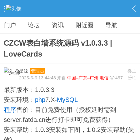
›
分类信息
›
源码模板
›
内容
门户
论坛
资讯
附近圈
导航
CZCW表白墙系统源码 v1.0.3.3 |
LoveCards
星源
楼主
管理员
2025-6-6 13:44:48 来自
中国–广东–广州 电信
497
1
最新版本：1.0.3.3
安装环境：
php
7.X-
MySQL
程序
售价：目前免费使用（授权延时需到
server.fatda.cn进行打卡即可免费获得）
安装帮助：1.0.3安装如下图，1.0.2安装帮助(失
效)