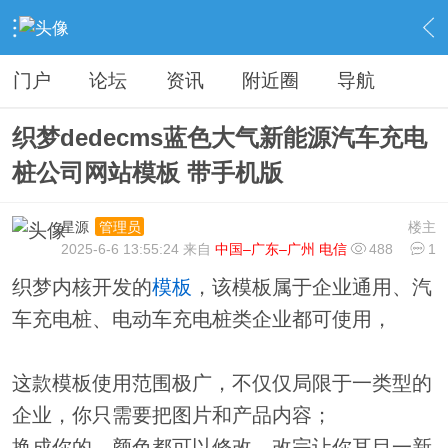
›
分类信息
›
源码模板
›
内容
门户
论坛
资讯
附近圈
导航
织梦dedecms蓝色大气新能源汽车充电
桩公司网站模板 带手机版
星源
楼主
管理员
2025-6-6 13:55:24 来自
中国–广东–广州 电信
488
1
织梦内核开发的
模板
，该模板属于企业通用、汽
车充电桩、电动车充电桩类企业都可使用，
这款模板使用范围极广，不仅仅局限于一类型的
企业，你只需要把图片和产品内容；
换成你的，颜色都可以修改，改完让你耳目一新