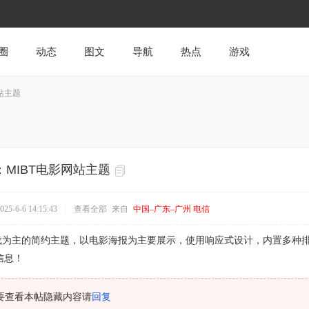
圈
动态
图文
导航
热点
游戏
网站主题
题：MIBT电影网站主题
5-6-6 14:15:43
|
查看全部
来自
中国–广东–广州 电信
下载为主的简约主题，以电影海报为主要展示，使用响应式设计，内置多种
信息！
要查看本帖隐藏内容请
回复