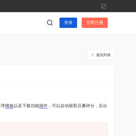
切
换
到
登录
立即注册
窄
版
返回列表
排序
模板
以及下载功能
插件
，可以自动获取豆瓣评分，后台