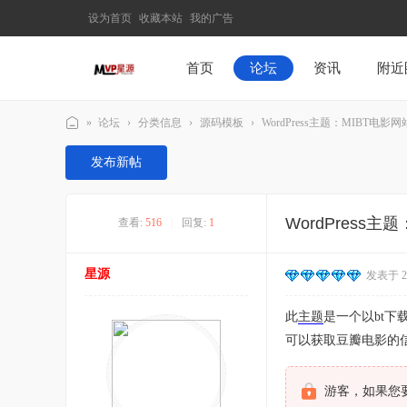
设为首页
收藏本站
我的广告
首页
论坛
资讯
附近
»
论坛
›
分类信息
›
源码模板
›
WordPress主题：MIBT电影
M
发布新帖
V
P
WordPress主
查看:
516
|
回复:
1
星
源
星源
发表于 202
–
发
此
主题
是一个以bt
现
可以获取豆瓣电影的
最
有
游客，如果您