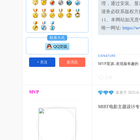
理，通过安装、显
请务必联系版权方
11、本网站如无
唯一网址:
https://
联系方式
+ 关注
发消息
MVP星源–发现最有趣的！http
回复
MVP
发表于 2025-6-2
MIBT电影主题设计