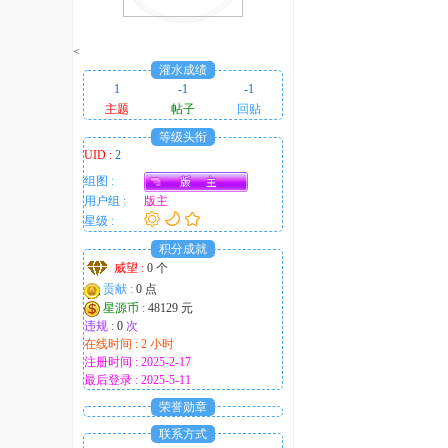
<
灌水成绩
1
-1
-1
主题
帖子
回贴
等级头衔
UID :
2
组图 :
用户组 :
版主
星级 :
积分成就
威望 :
0 个
贡献 :
0 点
星源币 :
48129 元
违规 :
0
次
在线时间 : 2 小时
注册时间 : 2025-2-17
最后登录 : 2025-5-11
荣誉勋章
联系方式