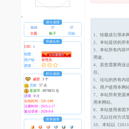
趣
的
<
！
灌水成绩
3629
57
57
主题
帖子
回贴
1、转载或引用本网
等级头衔
2、本站提供的所
UID :
1
3、本站所有内容
组图 :
用途。
用户组 :
管理员
4、若您需要商业
星级 :
任。
积分成就
威望 :
3 个
5、论坛的所有内
贡献 :
57 点
6、用户使用本网
星源币 :
8978853 元
7、本站所有资源
违规 :
0
次
在线时间 : 528 小时
用本网站。
注册时间 : 2025-2-17
8、本站使用者因
最后登录 : 2026-8-8
9、凡以任何方式
荣誉勋章
10、本站以《20