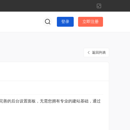
切
换
到
登录
立即注册
窄
版
返回列表
。拥有完善的后台设置面板，无需您拥有专业的建站基础，通过