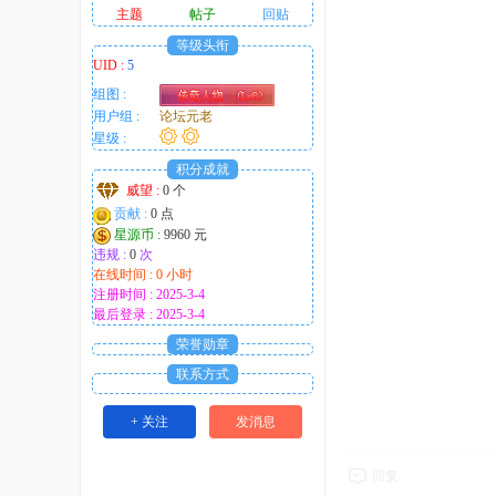
主题
帖子
回贴
等级头衔
UID :
5
组图 :
用户组 :
论坛元老
星级 :
积分成就
威望 :
0 个
贡献 :
0 点
星源币 :
9960 元
违规 :
0
次
在线时间 : 0 小时
注册时间 : 2025-3-4
最后登录 : 2025-3-4
荣誉勋章
联系方式
+ 关注
发消息
回复