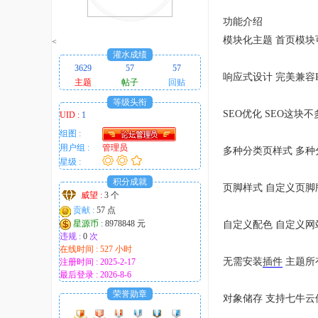
趣
功能介绍
的
模块化主题 首页模
<
！
灌水成绩
3629
57
57
响应式设计 完美兼容
主题
帖子
回贴
等级头衔
SEO优化 SEO这
UID :
1
组图 :
用户组 :
管理员
多种分类页样式 多
星级 :
积分成就
页脚样式 自定义页脚
威望 :
3 个
贡献 :
57 点
星源币 :
8978848 元
自定义配色 自定义
违规 :
0
次
在线时间 : 527 小时
无需安装
插件
主题所
注册时间 : 2025-2-17
最后登录 : 2026-8-6
荣誉勋章
对象储存 支持七牛云