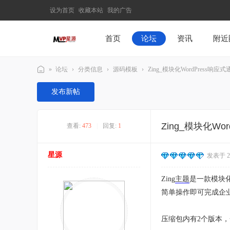
设为首页
收藏本站
我的广告
首页
论坛
资讯
附近
»
论坛
›
分类信息
›
源码模板
›
Zing_模块化WordPress响应式
M
发布新帖
V
P
Zing_模块化Wo
查看:
473
|
回复:
1
星
源
星源
发表于 202
–
发
Zing
主题
是一款模块化
现
简单操作即可完成企
最
有
压缩包内有2个版本