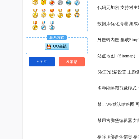
代码无加密 支持对
数据库优化清理 集成wp-
联系方式
外链转内链 集成Simp
站点地图（Sitemap
+ 关注
发消息
SMTP邮箱设置 主
多种缩略图剪裁模式 文
禁止WP默认缩略图 可
禁用古腾堡编辑器 
移除顶部多余信息 移除