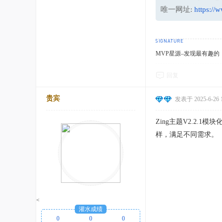
唯一网址:
https://
MVP星源–发现最有趣的！http
回复
贵宾
发表于 2025-6-26 1
Zing主题V2.2
样，满足不同需求。
<
灌水成绩
0
0
0