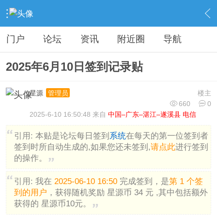
›
分类信息
›
广告灌水
›
内容
门户
论坛
资讯
附近圈
导航
2025年6月10日签到记录贴
星源
楼主
管理员
660
0
2025-6-10 16:50:48 来自
中国–广东–湛江–遂溪县 电信
引用:
本贴是论坛每日签到
系统
在每天的第一位签到者
签到时所自动生成的,如果您还未签到,
请点此
进行签到
的操作。
引用:
我在
2025-06-10 16:50
完成签到，是
第 1 个签
到的用户
，获得随机奖励 星源币 34 元 ,其中包括额外
获得的 星源币10元。