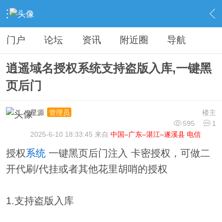
›
分类信息
›
源码模板
›
内容
门户
论坛
资讯
附近圈
导航
逍遥域名授权系统支持盗版入库,一键黑
页后门
星源
楼主
管理员
595
1
2025-6-10 18:33:45 来自
中国–广东–湛江–遂溪县 电信
授权
系统
一键黑页后门注入 卡密授权，可做二
开代刷/代挂或者其他花里胡哨的授权
1.支持盗版入库