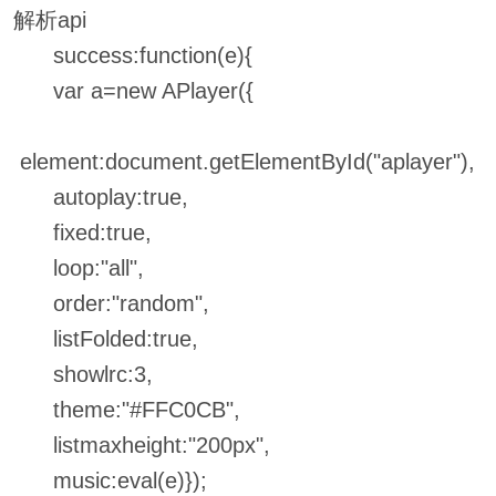
解析api
success:function(e){
var a=new APlayer({
element:document.getElementById("aplayer"),
autoplay:true,
fixed:true,
loop:"all",
order:"random",
listFolded:true,
showlrc:3,
theme:"#FFC0CB",
listmaxheight:"200px",
music:eval(e)});