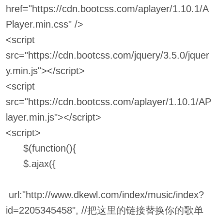
href="https://cdn.bootcss.com/aplayer/1.10.1/A
Player.min.css" />
<script
src="https://cdn.bootcss.com/jquery/3.5.0/jquer
y.min.js"></script>
<script
src="https://cdn.bootcss.com/aplayer/1.10.1/AP
layer.min.js"></script>
<script>
$(function(){
$.ajax({
url:"http://www.dkewl.com/index/music/index?
id=2205345458", //把这里的链接替换你的歌单