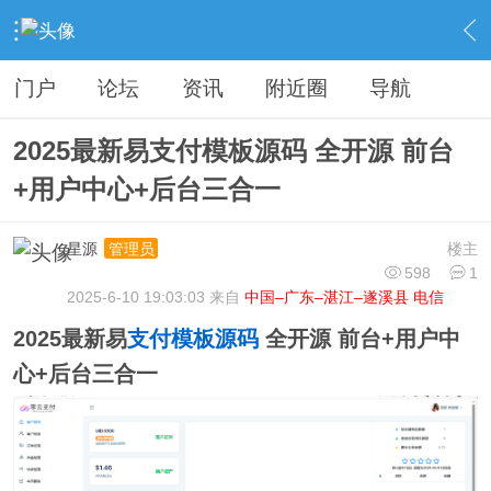
›
分类信息
›
源码模板
›
内容
门户
论坛
资讯
附近圈
导航
2025最新易支付模板源码 全开源 前台
+用户中心+后台三合一
星源
楼主
管理员
598
1
2025-6-10 19:03:03 来自
中国–广东–湛江–遂溪县 电信
2025最新易
支付
模板
源码
全开源 前台+用户中
心+后台三合一