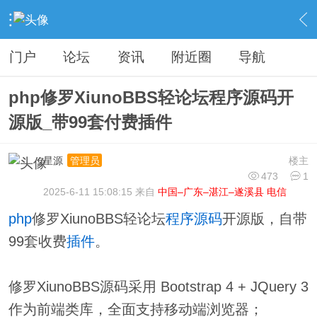
›
分类信息
›
源码模板
›
内容
门户
论坛
资讯
附近圈
导航
php修罗XiunoBBS轻论坛程序源码开
源版_带99套付费插件
星源
楼主
管理员
473
1
2025-6-11 15:08:15 来自
中国–广东–湛江–遂溪县 电信
php
修罗XiunoBBS轻论坛
程序
源码
开源版，自带
99套收费
插件
。
修罗XiunoBBS源码采用 Bootstrap 4 + JQuery 3
作为前端类库，全面支持移动端浏览器；