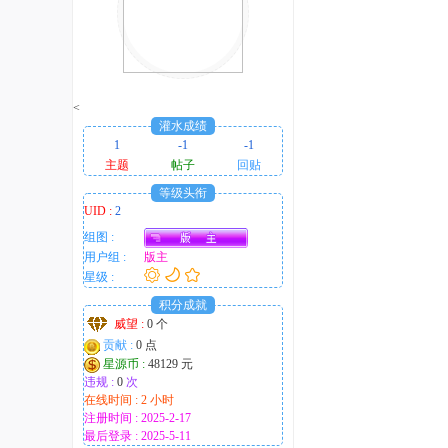
<
灌水成绩
1
-1
-1
主题
帖子
回贴
等级头衔
UID :
2
组图 :
用户组 :
版主
星级 :
积分成就
威望 :
0 个
贡献 :
0 点
星源币 :
48129 元
违规 :
0
次
在线时间 : 2 小时
注册时间 : 2025-2-17
最后登录 : 2025-5-11