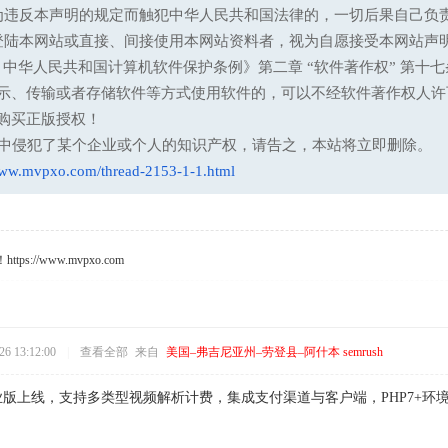
为违反本声明的规定而触犯中华人民共和国法律的，一切后果自己负
登陆本网站或直接、间接使用本网站资料者，视为自愿接受本网站声
13 中华人民共和国计算机软件保护条例》第二章 “软件著作权” 
示、传输或者存储软件等方式使用软件的，可以不经软件著作权人许
购买正版授权！
意中侵犯了某个企业或个人的知识产权，请告之，本站将立即删除。
www.mvpxo.com/thread-2153-1-1.html
s://www.mvpxo.com
6 13:12:00
|
查看全部
来自
美国–弗吉尼亚州–劳登县–阿什本 semrush
专业版上线，支持多类型视频解析计费，集成支付渠道与客户端，PHP7+