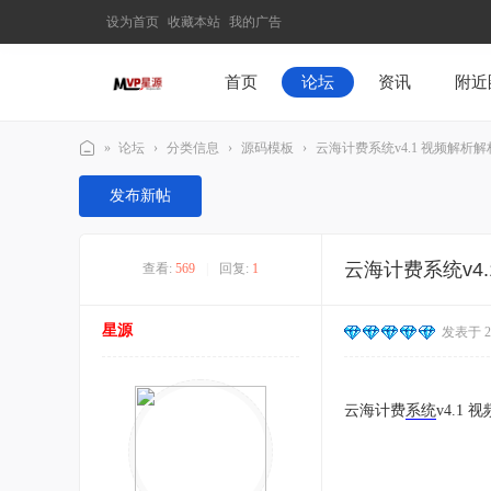
设为首页
收藏本站
我的广告
首页
论坛
资讯
附近
»
论坛
›
分类信息
›
源码模板
›
云海计费系统v4.1 视频解析解
M
发布新帖
V
P
云海计费系统v4
查看:
569
|
回复:
1
星
源
星源
发表于 202
–
发
现
云海计费
系统
v4.1
最
有