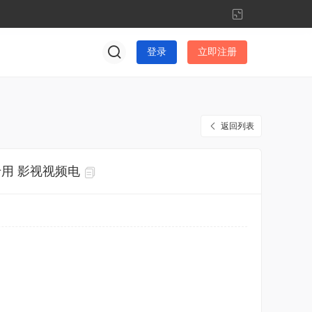
切
换
到
登录
立即注册
窄
版
返回列表
专用 影视视频电