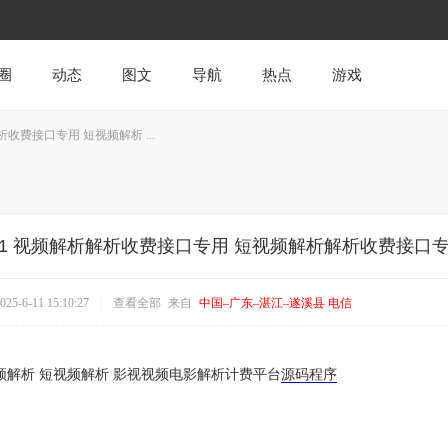
圈
动态
图文
导航
热点
游戏
析收费接口专用 短视频解析 ...
.1 视频解析解析收费接口专用 短视频解析解析收费接口
5-6-11 15:10:27
|
查看全部
来自
中国–广东–湛江–遂溪县 电信
 视频解析 短视频解析 影视视频电影解析计费平台
源码
程序