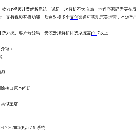
款VIP视频计费解析系统，说是一次解析不太准确，本程序源码需要在后
大，支持视频替换功能，后台对接多个
支付
渠道可实现完美运营，本源码
计费系统、客户端源码，安装云海解析计费系统需
php
7以上
新介绍：
能
问题
删除接口原本问题
，类似宝塔
 7.9.2009(Py3.7.9)系统