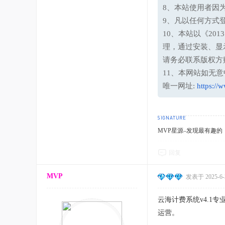
8、本站使用者因
9、凡以任何方式
10、本站以《20
理，通过安装、显
请务必联系版权方
11、本网站如无
唯一网址:
https://
MVP星源–发现最有趣的！http
回复
MVP
发表于 2025-6-2
云海计费系统v4.1
运营。