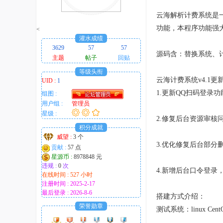
趣
云海解析计费系统是一
的
功能，本程序功能强
<
！
灌水成绩
3629
57
57
源码含：替换系统、
主题
帖子
回贴
等级头衔
云海计费系统v4.1更
UID :
1
1.更新QQ扫码登录功
组图 :
用户组 :
管理员
星级 :
2.修复后台资源审核
积分成就
威望 :
3 个
3.优化修复后台部分
贡献 :
57 点
星源币 :
8978848 元
违规 :
0
次
4.新增后台口令登录
在线时间 : 527 小时
注册时间 : 2025-2-17
最后登录 : 2026-8-6
搭建方式介绍：
荣誉勋章
测试系统：linux CentOS