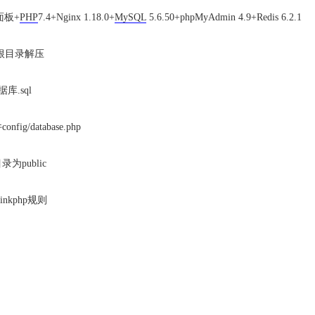
面板+
PHP
7.4+Nginx 1.18.0+
MySQL
5.6.50+phpMyAdmin 4.9+Redis 6.2.1
根目录解压
库.sql
g/database.php
为public
nkphp规则