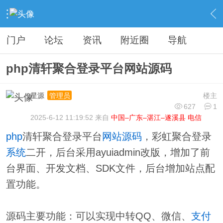
›
分类信息
›
源码模板
›
内容
门户
论坛
资讯
附近圈
导航
php清轩聚合登录平台网站源码
星源
楼主
管理员
627
1
2025-6-12 11:19:52 来自
中国–广东–湛江–遂溪县 电信
php
清轩聚合登录平台
网站
源码
，彩虹聚合登录
系统
二开，后台采用ayuiadmin改版，增加了前
台界面、开发文档、SDK文件，后台增加站点配
置功能。
源码主要功能：可以实现中转QQ、微信、
支付