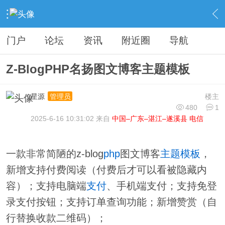
›
分类信息
›
源码模板
›
内容
门户
论坛
资讯
附近圈
导航
Z-BlogPHP名扬图文博客主题模板
星源
楼主
管理员
480
1
2025-6-16 10:31:02 来自
中国–广东–湛江–遂溪县 电信
一款非常简陋的z-blog
php
图文博客
主题
模板
，
新增支持付费阅读（付费后才可以看被隐藏内
容）；支持电脑端
支付
、手机端支付；支持免登
录支付按钮；支持订单查询功能；新增赞赏（自
行替换收款二维码）；