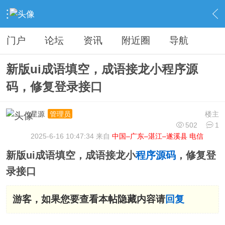
›
分类信息
›
源码模板
›
内容
门户
论坛
资讯
附近圈
导航
新版ui成语填空，成语接龙小程序源
码，修复登录接口
星源
楼主
管理员
502
1
2025-6-16 10:47:34 来自
中国–广东–湛江–遂溪县 电信
新版ui成语填空，成语接龙小
程序
源码
，修复登
录接口
游客，如果您要查看本帖隐藏内容请
回复