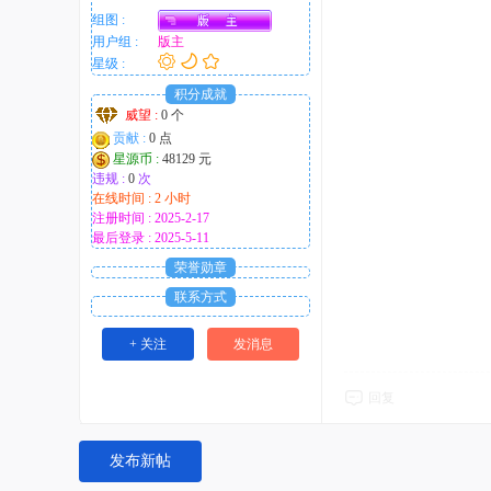
组图 :
用户组 :
版主
星级 :
积分成就
威望 :
0 个
贡献 :
0 点
星源币 :
48129 元
违规 :
0
次
在线时间 : 2 小时
注册时间 : 2025-2-17
最后登录 : 2025-5-11
荣誉勋章
联系方式
+ 关注
发消息
回复
发布新帖