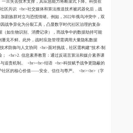
）一旦失去技术支撑，其应急能力将断崖式下降。科技在
裂社区共识 <br>社交媒体和算法推送技术被武器化后，战
，加剧族群对立与恐慌情绪。例如，2022年俄乌冲突中，双
连接，却因战争异化为分裂工具，凸显数字时代社区治理的复杂
居民数据（如生物识别、消费记录），而战争中的数据劫持可能
例屡见不鲜。此外，战时应急管理需调用大量隐私数据
技术防御与人文协同 <br>面对挑战，社区需构建“技术-制
； <br>2. 信息素养教育：通过反谣言算法和媒介素养课
责机制。 <br><br>结语 <br>科技赋予战争更隐蔽的
的核心价值——安全、信任与尊严。 <br><br>（字