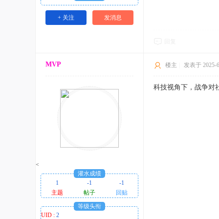
+ 关注
发消息
回复
MVP
楼主
|
发表于 2025-6-
科技视角下，战争对
<
灌水成绩
1
-1
-1
主题
帖子
回贴
等级头衔
UID :
2