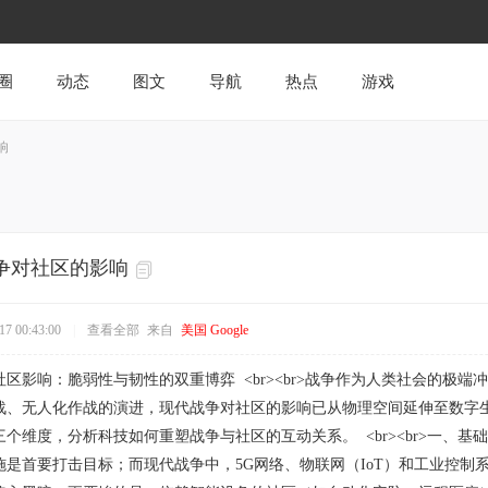
圈
动态
图文
导航
热点
游戏
响
争对社区的影响
7 00:43:00
|
查看全部
来自
美国 Google
区影响：脆弱性与韧性的双重博弈 <br><br>战争作为人类社会的极
战、无人化作战的演进，现代战争对社区的影响已从物理空间延伸至数字
个维度，分析科技如何重塑战争与社区的互动关系。 <br><br>一、基
施是首要打击目标；而现代战争中，5G网络、物联网（IoT）和工业控