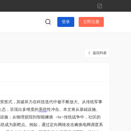
切
换
到
登录
立即注册
窄
版
返回列表
端冲突形式，其破坏力在科技迭代中被不断放大。从传统军事
生态，呈现出多维度的
系统
性冲击。本文将从基础设施、
础设施：从物理损毁到智能瘫痪 <br>传统战争中，社区的
制系统成为新靶点。例如，通过定向网络攻击瘫痪电网调度系