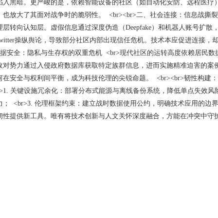
陷入黑暗。更严峻的是，依赖智能设备的社区（如自动化安防、远程医疗
也放大了其面对战争时的脆弱性。 <br><br>二、社会连接：信息战撕
层转向认知层。虚假信息通过深度伪造（Deepfake）和机器人账号扩散
am和Twitter操纵舆论，导致部分社区内部出现信任危机。技术本应促进
>三、数据安全：隐私与生存权的双重危机 <br>现代社区的运转高度依赖
敌对势力通过入侵政府数据库获取特定族群信息，进而实施精准迫害的案
在安全与权利间平衡，成为科技伦理的尖锐命题。 <br><br>韧性构建：
br>1. 关键设施冗余化：部署分布式能源与离线备份系统，降低单点失效风险
 <br>3. 伦理框架约束：建立战时数据使用公约，明确技术应用的边界与追
性提供新工具。唯有将技术创新与人文关怀深度融合，方能在冲突中守护社区