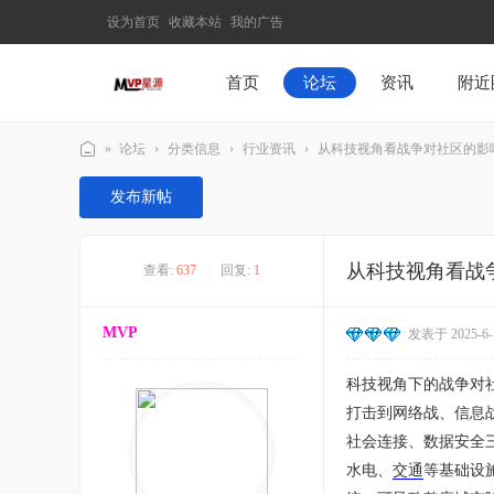
设为首页
收藏本站
我的广告
首页
论坛
资讯
附近
»
论坛
›
分类信息
›
行业资讯
›
从科技视角看战争对社区的影
M
发布新帖
V
P
从科技视角看战
查看:
637
|
回复:
1
星
源
MVP
发表于 2025-6-1
–
发
科技视角下的战争对社
现
打击到网络战、信息
最
社会连接、数据安全三
有
水电、
交通
等基础设