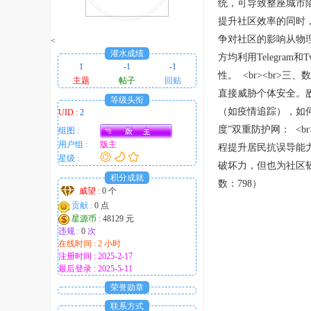
统，可导致整座城市
趣
提升社区效率的同时，
的
争对社区的影响从物理
<
！
灌水成绩
方均利用Telegr
1
-1
-1
性。 <br><br
主题
帖子
回贴
直接威胁个体安全。
等级头衔
（如疫情追踪），如何
UID :
2
度”双重防护网： <
组图 :
用户组 :
版主
程提升居民抗误导能力；
星级 :
破坏力，但也为社区韧
积分成就
数：798）
威望 :
0 个
贡献 :
0 点
星源币 :
48129 元
违规 :
0
次
在线时间 : 2 小时
注册时间 : 2025-2-17
最后登录 : 2025-5-11
荣誉勋章
联系方式