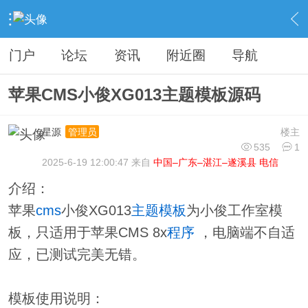
›
分类信息
›
源码模板
›
内容
门户
论坛
资讯
附近圈
导航
苹果CMS小俊XG013主题模板源码
星源
楼主
管理员
535
1
2025-6-19 12:00:47 来自
中国–广东–湛江–遂溪县 电信
介绍：
苹果
cms
小俊XG013
主题
模板
为小俊工作室模
板，只适用于苹果CMS 8x
程序
，电脑端不自适
应，已测试完美无错。
模板使用说明：