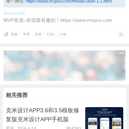
唯一网址:
https://www.mvpxo.com/thread-2684-1-1.html
MVP星源–发现最有趣的！https://www.mvpxo.com
模板
苹果
更新
CMS
小俊
相关推荐
克米设计APP3.6和3.5模板修
复版克米设计APP手机版
星源
2026-4-14
阅读383