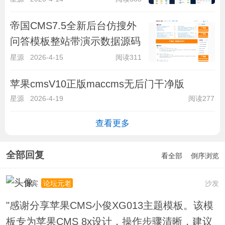
帝国CMS7.5全新后台仿搜外
问答模板整站带演示数据源码
星源
2026-4-15
阅读311
苹果cmsV10正版maccms无后门干净版
星源
2026-4-19
阅读277
查看更多
全部回复
看全部
倒序浏览
贵宾
沙发
论坛元老
"感谢分享苹果CMS小俊XG013主题模板。该模
板专为苹果CMS 8x设计，操作步骤清晰，建议