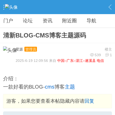
›
分类信息
›
源码模板
›
内容
门户
论坛
资讯
附近圈
导航
清新BLOG-CMS博客主题源码
星源
楼主
管理员
539
1
2025-6-19 12:09:56 来自
中国–广东–湛江–遂溪县 电信
介绍：
一款好看的BLOG-
cms
博客
主题
游客，如果您要查看本帖隐藏内容请
回复