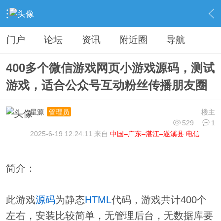
›
分类信息
›
源码模板
›
内容
门户
论坛
资讯
附近圈
导航
400多个微信游戏网页小游戏源码，测试
游戏，适合公众号互动粉丝传播朋友圈
星源
楼主
管理员
529
1
2025-6-19 12:24:11 来自
中国–广东–湛江–遂溪县 电信
简介：
此游戏
源码
为静态
HTML
代码，游戏共计400个
左右，安装比较简单，无管理后台，无数据库要