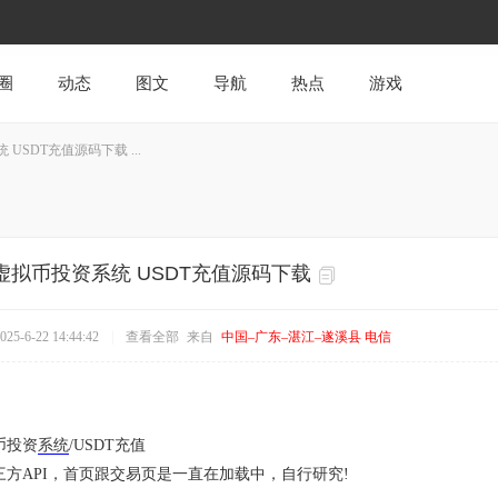
圈
动态
图文
导航
热点
游戏
SDT充值源码下载 ...
拟币投资系统 USDT充值源码下载
5-6-22 14:44:42
|
查看全部
来自
中国–广东–湛江–遂溪县 电信
币投资
系统
/USDT充值
方API，首页跟交易页是一直在加载中，自行研究!