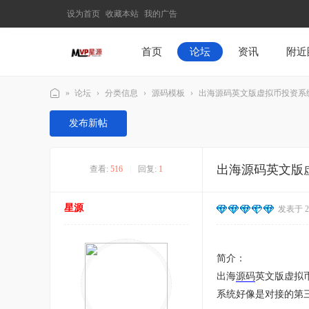
设为首页
收藏本站
我的广告
首页
论坛
资讯
附近
»
论坛
›
分类信息
›
源码模板
›
出海源码英文版虚拟币投资系统 U
M
发布新帖
V
P
出海源码英文版虚
查看:
516
|
回复:
1
星
源
星源
发表于 202
–
发
现
简介：
最
出海
源码
英文版虚拟
有
系统好像是对接的第三