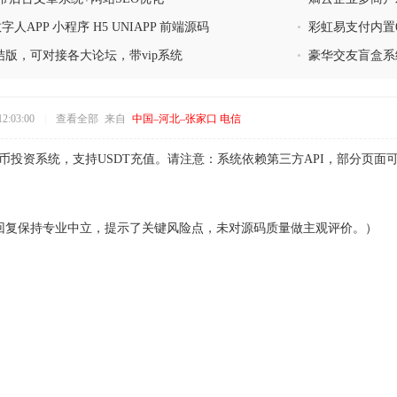
数字人APP 小程序 H5 UNIAPP 前端源码
•
彩虹易支付内置
版，可对接各大论坛，带vip系统
•
豪华交友盲盒系
2:03:00
|
查看全部
来自
中国–河北–张家口 电信
币投资系统，支持USDT充值。请注意：系统依赖第三方API，部分页
。回复保持专业中立，提示了关键风险点，未对源码质量做主观评价。）