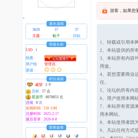
趣
的
游客，如果您
<
！
灌水成绩
3629
57
57
主题
帖子
回贴
1、转载或引用本网
等级头衔
UID :
1
2、本站提供的所
组图 :
3、本站所有内容
用户组 :
管理员
用途。
星级 :
4、若您需要商业
积分成就
任。
威望 :
3 个
5、论坛的所有内
贡献 :
57 点
星源币 :
8978853 元
6、用户使用本网
违规 :
0
次
7、本站所有资源
在线时间 : 528 小时
注册时间 : 2025-2-17
用本网站。
最后登录 : 2026-8-8
8、本站使用者因
荣誉勋章
9、凡以任何方式