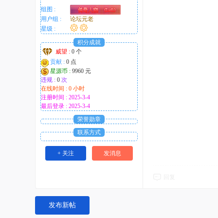
组图 :
用户组 :
论坛元老
星级 :
积分成就
威望 :
0 个
贡献 :
0 点
星源币 :
9960 元
违规 :
0
次
在线时间 : 0 小时
注册时间 : 2025-3-4
最后登录 : 2025-3-4
荣誉勋章
联系方式
+ 关注
发消息
回复
发布新帖