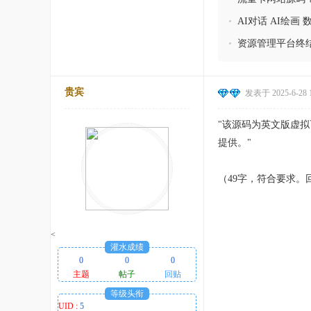
•
AI对话 AI绘画 
•
资源管理平台终结
贵宾
发表于 2025-6-28 1
"该源码为英文版虚拟
提供。"
（49字，符合要求
<
灌水成绩
0
0
0
主题
帖子
回贴
等级头衔
UID :
5