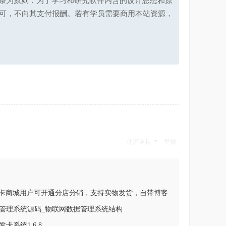
第十七条为原则：为了学习和研究软件内含的设计思想和原
可，不向其支付报酬。若有学员需要商用本站资源，
使用道具
举报
动发卡商城用户可开通分店分销，支持实物发货，自带博客
管理系统源码_物联网数据管理系统结构
卡系统1.6.8