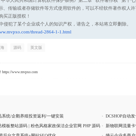
13 中华人民共和国计算机软件保护条例》第二章 “软件著作权” 
示、传输或者存储软件等方式使用软件的，可以不经软件著作权人许
购买正版授权！
意中侵犯了某个企业或个人的知识产权，请告之，本站将立即删除。
www.mvpxo.com/thread-2864-1-1.html
出海
源码
英文版
s://www.mvpxo.com
系统/企鹅养殖投资返利/一键安装
•
DCSHOP自
功能
模板整站源码 | 粉色风格家政保洁企业官网 PHP 源码
•
新物联网流量卡
带后台文章系统+网站SEO优化
•
熵云企业多商户发