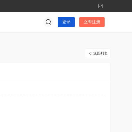
切
换
到
登录
立即注册
窄
版
返回列表