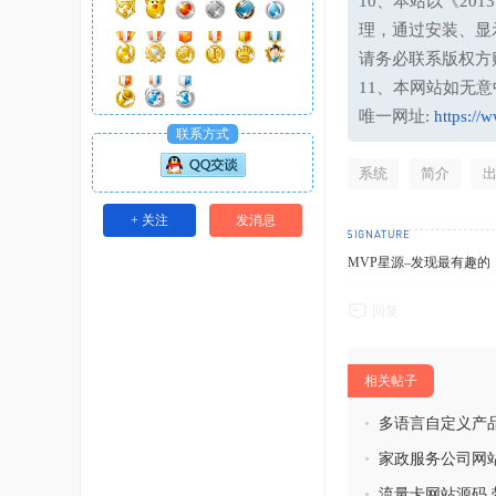
10、本站以《20
理，通过安装、显
请务必联系版权方
11、本网站如无
唯一网址:
https://
联系方式
系统
简介
+ 关注
发消息
MVP星源–发现最有趣的！http
回复
相关帖子
•
多语言自定义产品
•
家政服务公司网站
带预约功能
•
流量卡网站源码 