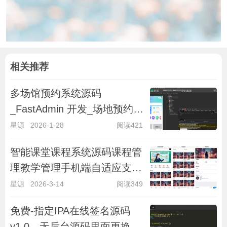
相关推荐
多场馆预约系统源码
_FastAdmin 开发_场地预约支
付核销小程序
星源
2026-1-28
阅读421
智能课堂课程系统源码课程管
理教学管理手机端自适应支持
讲师课程
星源
2026-3-14
阅读349
免费-指定IPA在线签名源码
v1.0，无后台源码里面更换文