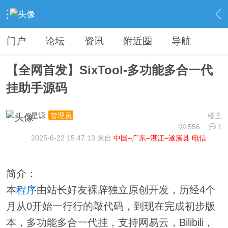
›
分类信息
›
源码模板
›
内容
门户
论坛
资讯
附近圈
导航
【全网首发】SixTool-多功能多合一代
挂助手源码
星源
楼主
管理员
556
1
2025-6-22 15:47:13 来自
中国–广东–湛江–遂溪县 电信
简介：
本
程序
由站长好友裸辞独立原创开发，历经4个
月从0开始一行行的敲代码，到现在完成初步版
本，多功能多合一代挂，支持网易云，Bilibili，