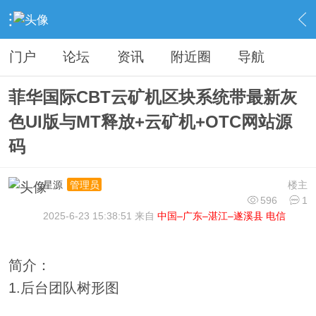
›
分类信息
›
源码模板
›
内容
门户
论坛
资讯
附近圈
导航
菲华国际CBT云矿机区块系统带最新灰
色UI版与MT释放+云矿机+OTC网站源
码
星源
楼主
管理员
596
1
2025-6-23 15:38:51 来自
中国–广东–湛江–遂溪县 电信
简介：
1.后台团队树形图