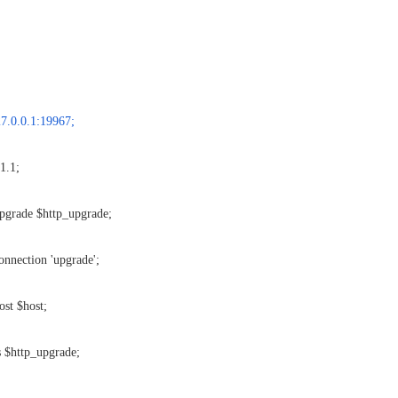
27.0.0.1:19967;
1.1;
rade $http_upgrade;
nection 'upgrade';
t $host;
$http_upgrade;