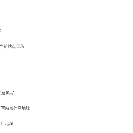
2
到 当前站点目录
库注意填写
址填写站点外网地址
site地址