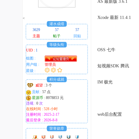
AS 最新版 3.6.1
趣
的
Xcode 最新 11.4.1
<
！
灌水成绩
3629
57
57
主题
帖子
回贴
等级头衔
OSS 七牛
UID :
1
组图 :
用户组 :
管理员
短视频SDK 腾讯
星级 :
积分成就
IM 极光
威望 :
3 个
贡献 :
57 点
星源币 :
8978853 元
违规 :
0
次
在线时间 : 528 小时
web后台配置
注册时间 : 2025-2-17
最后登录 : 2026-8-8
荣誉勋章