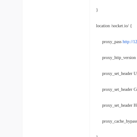
}
location /socket.io/ {
proxy_pass
http://1
proxy_http_version 
proxy_set_header Upg
proxy_set_header Con
proxy_set_header Hos
proxy_cache_bypass 