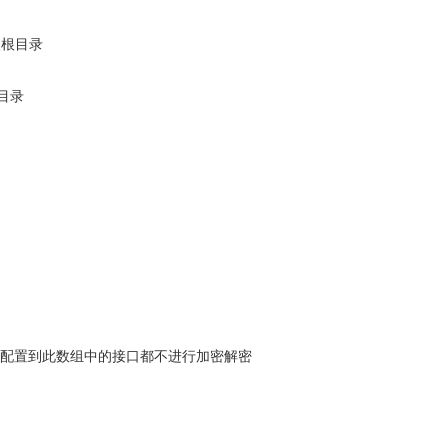
点根目录
g目录
密接口配置到此数组中的接口都不进行加密解密