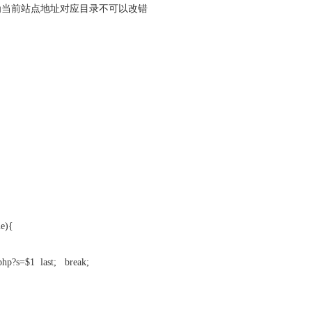
st值为当前站点地址对应目录不可以改错
me){
.php?s=$1 last; break;