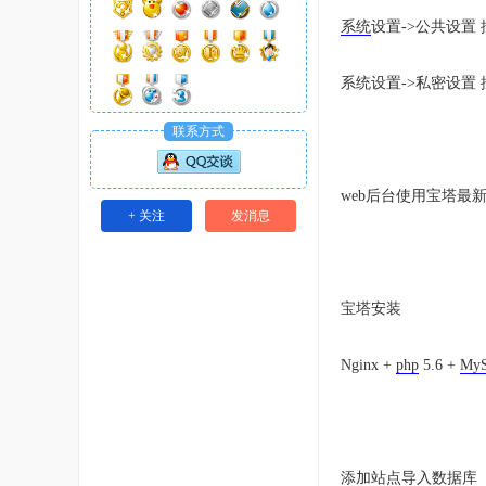
系统
设置->公共设置
系统设置->私密设置
联系方式
web后台使用宝塔最
+ 关注
发消息
宝塔安装
Nginx +
php
5.6 +
My
添加站点导入数据库