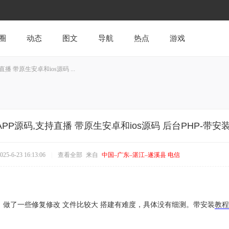
圈
动态
图文
导航
热点
游戏
 带原生安卓和ios源码 ...
PP源码,支持直播 带原生安卓和ios源码 后台PHP-带安
5-6-23 16:13:06
|
查看全部
来自
中国–广东–湛江–遂溪县 电信
，做了一些修复修改 文件比较大 搭建有难度，具体没有细测。带安装
教程