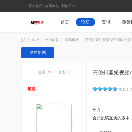
设为首页
收藏本站
我的广告
首页
论坛
资讯
附近
»
论坛
›
分类信息
›
源码模板
›
高仿抖音短视频APP源码,支持直播
M
发布新帖
V
P
高仿抖音短视频A
查看:
708
|
回复:
1
星
源
星源
发表于 202
–
发
现
简介：
最
会员投稿互换的版本
有