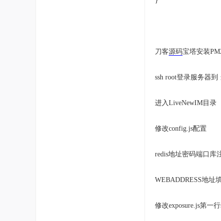
}
刀客
源码
宝塔安装PM
ssh root登录服务器
进入LiveNewIM目录
修改config.js配置
redis地址密码端口
WEBADDRESS地
修改exposure.js第一行