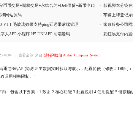
/币币交易+期权交易+永续合约+Defi借贷+新币申购
•
影视脚本分镜在
p
安装和网站源码
•
车辆上牌登记系
0-V1.1 毛玻璃效果支持ping延迟带后端管理
•
家政服务公司网站
带预约功能
数字人APP 小程序 H5 UNIAPP 前端源码
•
彩虹易支付内置
3:48:04
|
查看全部
来自
沙特阿拉伯 Arabic_Computer_System
源码通过B站API实现UP主数据实时获取与展示，配置简便（修改UID
PI调用频率限制。"
内，包含以下要素：1.致谢 2.核心功能 3.配置说明 4.使用提醒 5.链接确