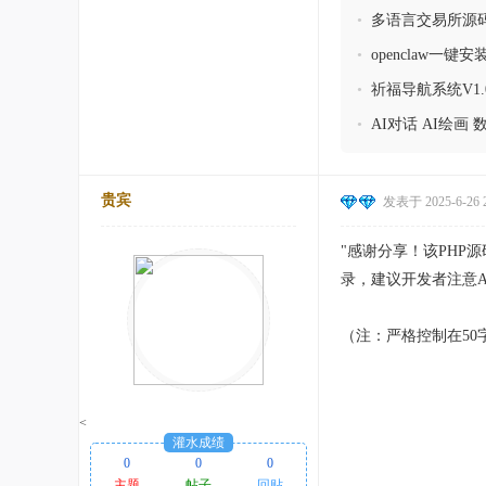
利系统带分红
•
多语言交易所源码
+矿机理财/前端unia
•
openclaw一键
•
祈福导航系统V1.
•
AI对话 AI绘画 
贵宾
发表于 2025-6-26 2
"感谢分享！该PHP
录，建议开发者注意A
（注：严格控制在50字
<
灌水成绩
0
0
0
主题
帖子
回贴