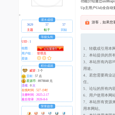
功能介绍通过uid和a
趣
Up主用户Uid)全
的
<
！
灌水成绩
游客，如果您
3629
57
57
主题
帖子
回贴
等级头衔
UID :
1
组图 :
1、转载或引用本网
用户组 :
管理员
2、本站提供的所
星级 :
3、本站所有内容
积分成就
用途。
威望 :
3 个
4、若您需要商业
贡献 :
57 点
星源币 :
8978848 元
任。
违规 :
0
次
5、论坛的所有内
在线时间 : 527 小时
注册时间 : 2025-2-17
6、用户使用本网
最后登录 : 2026-8-6
7、本站所有资源
荣誉勋章
用本网站。