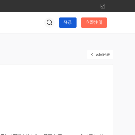
切
换
到
登录
立即注册
窄
版
返回列表