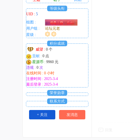
等级头衔
UID :
5
组图 :
用户组 :
论坛元老
星级 :
积分成就
威望 :
0 个
贡献 :
0 点
星源币 :
9960 元
违规 :
0
次
在线时间 : 0 小时
注册时间 : 2025-3-4
最后登录 : 2025-3-4
荣誉勋章
联系方式
+ 关注
发消息
回复