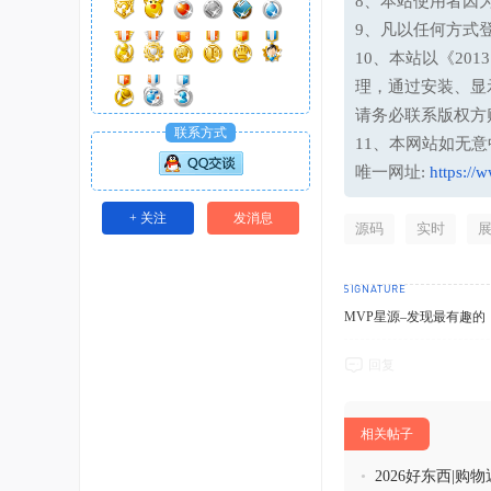
8、本站使用者因
9、凡以任何方式
10、本站以《20
理，通过安装、显
请务必联系版权方
联系方式
11、本网站如无
唯一网址:
https://
+ 关注
发消息
源码
实时
MVP星源–发现最有趣的！http
回复
相关帖子
•
2026好东西|