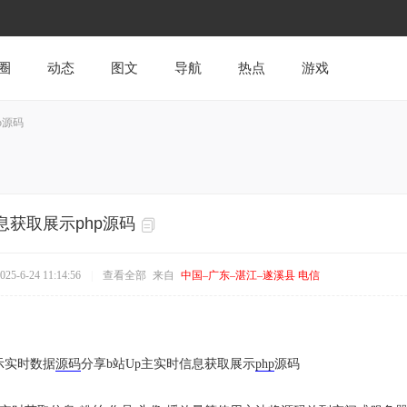
圈
动态
图文
导航
热点
游戏
p源码
息获取展示php源码
5-6-24 11:14:56
|
查看全部
来自
中国–广东–湛江–遂溪县 电信
示实时数据
源码
分享b站Up主实时信息获取展示
php
源码