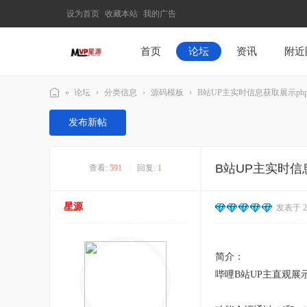
设为首页
收藏本站
我的广告
首页
论坛
资讯
附近
»
论坛
›
分类信息
›
源码模板
›
B站UP主实时信息获取展示ph
M
发布新帖
V
P
B站UP主实时信
查看:
591
|
回复:
1
星
源
星源
发表于 202
–
发
现
简介：
最
哔哩B站UP主直观展
有