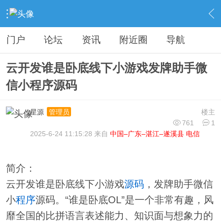
›
分类信息
›
源码模板
›
内容
门户
论坛
资讯
附近圈
导航
云开发谁是卧底线下小游戏发牌助手微
信小程序源码
星源
楼主
管理员
761
1
2025-6-24 11:15:28 来自
中国–广东–湛江–遂溪县 电信
简介：
云开发谁是卧底线下小游戏
源码
，发牌助手微信
小
程序
源码。“谁是卧底OL”是一个非常有趣，风
靡全国的比拼语言表述能力、知识面与想象力的