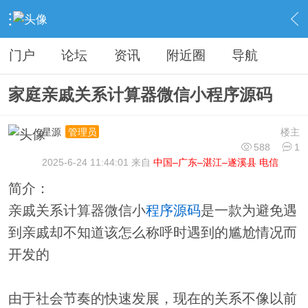
›
分类信息
›
源码模板
›
内容
门户
论坛
资讯
附近圈
导航
家庭亲戚关系计算器微信小程序源码
星源
楼主
管理员
588
1
2025-6-24 11:44:01 来自
中国–广东–湛江–遂溪县 电信
简介：
亲戚关系计算器微信小
程序
源码
是一款为避免遇
到亲戚却不知道该怎么称呼时遇到的尴尬情况而
开发的
由于社会节奏的快速发展，现在的关系不像以前