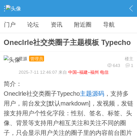
›
分类信息
›
源码模板
›
内容
门户
论坛
资讯
附近圈
导航
Oneclrle社交类圈子主题模板 Typecho
星源
楼主
管理员
643
1
2025-7-11 12:46:07 来自
中国–福建–福州 电信
简介：
Oneclrle社交类圈子Typecho
主题
源码
，支持多
用户，前台发文[默认markdown]，发视频，发链
接支持用户个性化字段：性别、签名、标签、头
像、背景等支持用户相互关注和关注不同的圈
子，只会显示用户关注的圈子里的内容前台图片