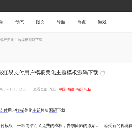
圈
动态
图文
导航
热点
游戏
户模板美化主题模板源码下载 ...
me彩虹易支付用户模板美化主题模板源码下载
5-7-11 13:12:05
|
查看全部
来自
中国–福建–福州 电信
支付
用户
模板
美化
主题
模板
源码
下载
0彩虹易支付模板，一款简洁而又免费的模板，告别简陋的原始UI，感受新的视觉