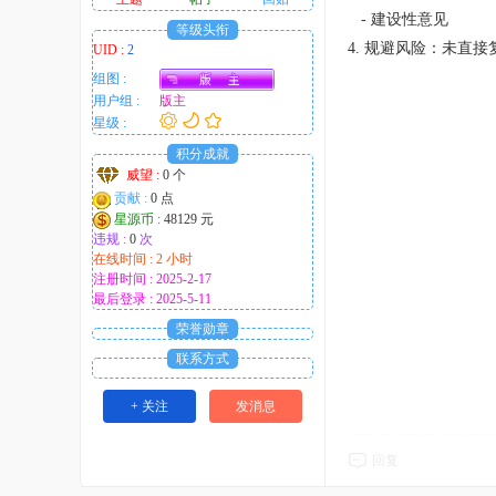
- 建设性意见
等级头衔
4. 规避风险：未直
UID :
2
组图 :
用户组 :
版主
星级 :
积分成就
威望 :
0 个
贡献 :
0 点
星源币 :
48129 元
违规 :
0
次
在线时间 : 2 小时
注册时间 : 2025-2-17
最后登录 : 2025-5-11
荣誉勋章
联系方式
+ 关注
发消息
回复