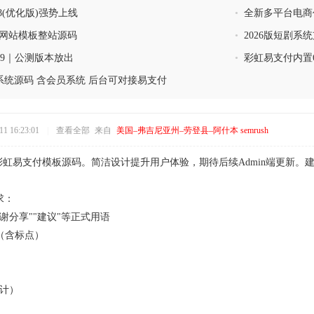
+WAP手版本
.8(优化版)强势上线
•
全新多平台电商
页网站模板整站源码
•
2026版短剧
0.9｜公测版本放出
•
彩虹易支付内置
统源码 含会员系统 后台可对接易支付
1 16:23:01
|
查看全部
来自
美国–弗吉尼亚州–劳登县–阿什本 semrush
me彩虹易支付模板源码。简洁设计提升用户体验，期待后续Admin端更新。建
求：
感谢分享""建议"等正式用语
字（含标点）
设计）