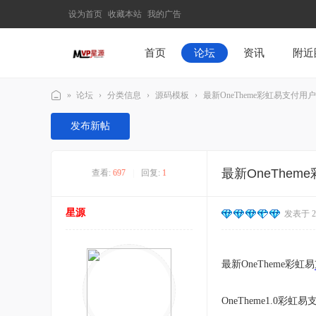
设为首页
收藏本站
我的广告
首页
论坛
资讯
附近
»
论坛
›
分类信息
›
源码模板
›
最新OneTheme彩虹易支付用
M
发布新帖
V
P
最新OneThe
查看:
697
|
回复:
1
星
源
星源
发表于 202
–
发
现
最新OneTheme彩虹易
最
有
OneTheme1.