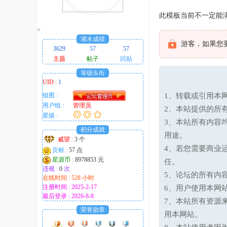
趣
此模板当前不一定能满
的
<
！
灌水成绩
游客，如果您
3629
57
57
主题
帖子
回贴
等级头衔
UID :
1
组图 :
1、转载或引用本网
用户组 :
管理员
2、本站提供的所
星级 :
3、本站所有内容
积分成就
用途。
威望 :
3 个
4、若您需要商业
贡献 :
57 点
星源币 :
8978853 元
任。
违规 :
0
次
5、论坛的所有内
在线时间 : 528 小时
注册时间 : 2025-2-17
6、用户使用本网
最后登录 : 2026-8-8
7、本站所有资源
荣誉勋章
用本网站。