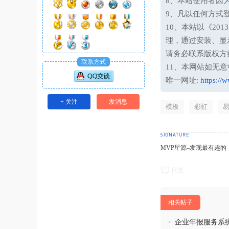
8、本站使用者因
9、凡以任何方式
10、本站以《20
理，通过安装、显
请务必联系版权方
联系方式
11、本网站如无
唯一网址:
https://
+ 关注
发消息
模板
彩虹
MVP星源–发现最有趣的！http
回复
相关帖子
•
企业年报服务系