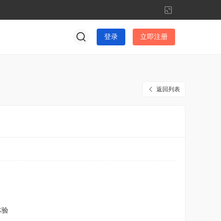
切
换
到
登录
立即注册
窄
版
返回列表
体验