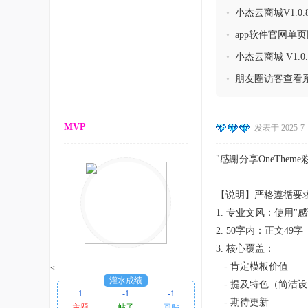
理
•
小杰云商城V1.0
•
app软件官网单
•
小杰云商城 V1.
•
朋友圈访客查看系
MVP
发表于 2025-7-1
"感谢分享OneThe
【说明】严格遵循要
1. 专业文风：使用"
2. 50字内：正文49
3. 核心覆盖：
- 肯定模板价值
<
灌水成绩
- 提及特色（简洁
1
-1
-1
- 期待更新
主题
帖子
回贴