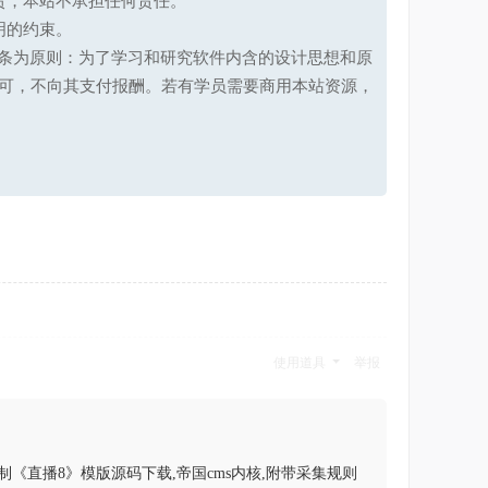
责，本站不承担任何责任。
明的约束。
第十七条为原则：为了学习和研究软件内含的设计思想和原
可，不向其支付报酬。若有学员需要商用本站资源，
使用道具
举报
仿制《直播8》模版源码下载,帝国cms内核,附带采集规则