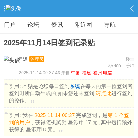
›
分类信息
›
广告灌水
›
内容
门户
论坛
资讯
附近圈
导航
2025年11月14日签到记录贴
星源
楼主
管理员
409
0
2025-11-14 00:37:46 来自
中国–福建–福州 电信
引用:
本贴是论坛每日签到
系统
在每天的第一位签到者
签到时所自动生成的,如果您还未签到,
请点此
进行签到
的操作。
引用:
我在
2025-11-14 00:37
完成签到，是
第 1 个签
到的用户
，获得随机奖励 星源币 17 元 ,其中包括额外
获得的 星源币10元。