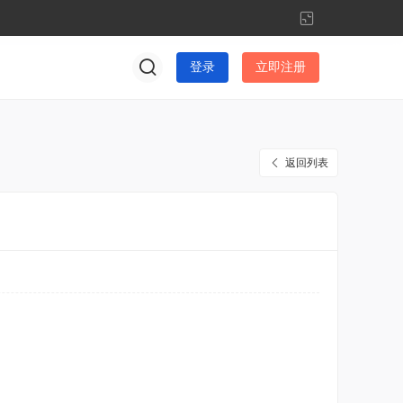
切
换
到
登录
立即注册
窄
版
返回列表