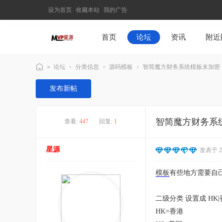
设为首页
收藏本站
我的广告
首页
论坛
资讯
附近
»
论坛
›
分类信息
›
源码模板
›
智简魔方财务系统模板未加密
M
发布新帖
V
P
智简魔方财务系
查看:
447
|
回复:
1
星
源
星源
发表于 202
–
发
模板
有些地方需要自
现
最
二级分类 设置成 HK|
有
HK=香港