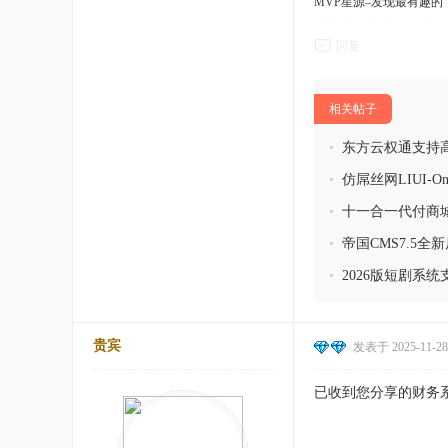
MVP星源–发现最有趣的！http
回复
相关帖子
•
东方云权通支持
•
仿屌丝网LIUI-
•
十一合一代付商
•
帝国CMS7.5
•
2026版短剧系
贵宾
发表于 2025-11-28 
已收到您分享的财务系