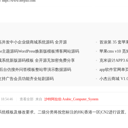
s://www.mvpxo.com
高并发中小企业级商城系统源码 全开源
•
首涂第 35 套苹
One主题源码WordPress焕新版模板博客网站源码
•
苹果cms v10 
城系统新版源码模板 全开源无加密免费分享
•
克米设计APP3
全新后台仿搜外问答模板整站带演示数据源码
•
app软件官网
统支持广告会员功能齐全短剧源码
•
小杰云商城 V1.
18:54:46
|
查看全部
来自
沙特阿拉伯 Arabic_Computer_System
统模板及修改要求。二级分类将按您标注的HK|香港一区|CN2进行设置