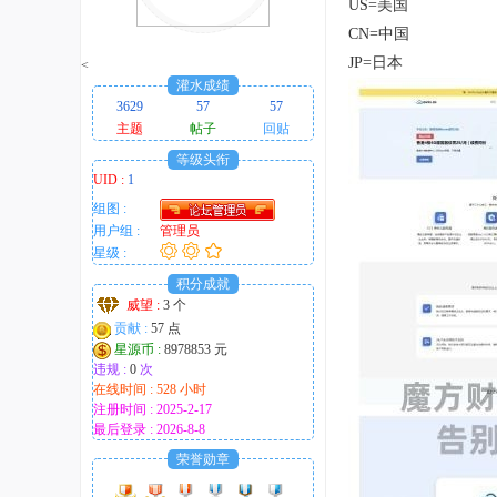
US=美国
趣
CN=中国
的
JP=日本
<
！
灌水成绩
3629
57
57
主题
帖子
回贴
等级头衔
UID :
1
组图 :
用户组 :
管理员
星级 :
积分成就
威望 :
3 个
贡献 :
57 点
星源币 :
8978853 元
违规 :
0
次
在线时间 : 528 小时
注册时间 : 2025-2-17
最后登录 : 2026-8-8
荣誉勋章