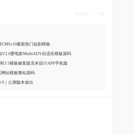
使用道具
举报
果CMSv10最新热门短剧模板
觅知V2.0爱电影MizhiADY自适应模板源码
.6和3.5模板修复版克米设计APP手机版
单页网站模板整站源码
0.9｜公测版本放出
。