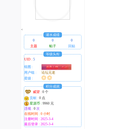
<
灌水成绩
0
0
0
主题
帖子
回贴
等级头衔
UID :
5
组图 :
用户组 :
论坛元老
星级 :
积分成就
威望 :
0 个
贡献 :
0 点
星源币 :
9960 元
违规 :
0
次
在线时间 : 0 小时
注册时间 : 2025-3-4
最后登录 : 2025-3-4