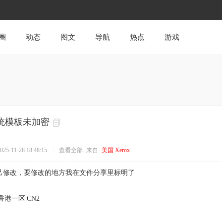
圈
动态
图文
导航
热点
游戏
统模板未加密
5-11-28 18:48:15
|
查看全部
来自
美国 Xerox
己修改，要修改的地方我在文件分享里标明了
香港一区|CN2