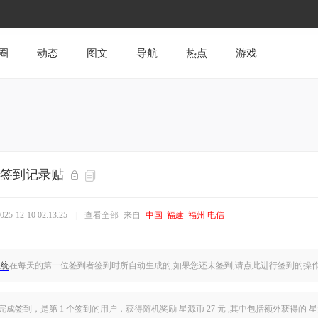
圈
动态
图文
导航
热点
游戏
0日签到记录贴
5-12-10 02:13:25
|
查看全部
来自
中国–福建–福州 电信
系统
在每天的第一位签到者签到时所自动生成的,如果您还未签到,
请点此
进行签到的操
完成签到，是
第 1 个签到的用户
，获得随机奖励 星源币 27 元 ,其中包括额外获得的 