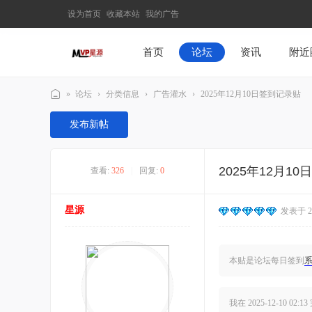
设为首页
收藏本站
我的广告
首页
论坛
资讯
附近
»
论坛
›
分类信息
›
广告灌水
›
2025年12月10日签到记录贴
M
发布新帖
V
P
2025年12月1
查看:
326
|
回复:
0
星
源
星源
发表于 202
–
发
现
本贴是论坛每日签到
最
有
我在
2025-12-10 02:13