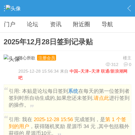
›
分类信息
›
广告灌水
›
内容
门户
论坛
资讯
附近圈
导航
2025年12月28日签到记录贴
随心所欲
楼主
注册会员
312
0
2025-12-28 15:56:34 来自
中国–天津–天津 联通/新浪潮网
吧
引用:
本贴是论坛每日签到
系统
在每天的第一位签到者
签到时所自动生成的,如果您还未签到,
请点此
进行签到
的操作。
引用:
我在
2025-12-28 15:56
完成签到，是
第 1 个签
到的用户
，获得随机奖励 星源币 34 元 ,其中包括额外
获得的 星源币10元。