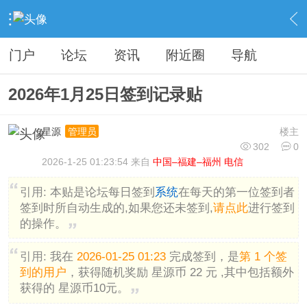
›
分类信息
›
广告灌水
›
内容
门户
论坛
资讯
附近圈
导航
2026年1月25日签到记录贴
星源
楼主
管理员
302
0
2026-1-25 01:23:54 来自
中国–福建–福州 电信
引用:
本贴是论坛每日签到
系统
在每天的第一位签到者
签到时所自动生成的,如果您还未签到,
请点此
进行签到
的操作。
引用:
我在
2026-01-25 01:23
完成签到，是
第 1 个签
到的用户
，获得随机奖励 星源币 22 元 ,其中包括额外
获得的 星源币10元。