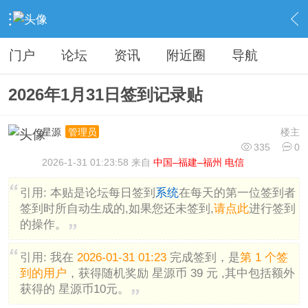
›
分类信息
›
广告灌水
›
内容
门户
论坛
资讯
附近圈
导航
2026年1月31日签到记录贴
星源
楼主
管理员
335
0
2026-1-31 01:23:58 来自
中国–福建–福州 电信
引用:
本贴是论坛每日签到
系统
在每天的第一位签到者
签到时所自动生成的,如果您还未签到,
请点此
进行签到
的操作。
引用:
我在
2026-01-31 01:23
完成签到，是
第 1 个签
到的用户
，获得随机奖励 星源币 39 元 ,其中包括额外
获得的 星源币10元。