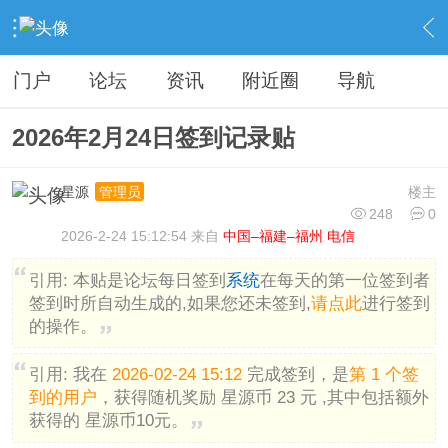
›
分类信息
›
广告灌水
›
内容
门户
论坛
资讯
附近圈
导航
2026年2月24日签到记录贴
星源
楼主
管理员
248
0
2026-2-24 15:12:54 来自
中国–福建–福州 电信
引用:
本贴是论坛每日签到
系统
在每天的第一位签到者
签到时所自动生成的,如果您还未签到,
请点此
进行签到
的操作。
引用:
我在
2026-02-24 15:12
完成签到，是
第 1 个签
到的用户
，获得随机奖励 星源币 23 元 ,其中包括额外
获得的 星源币10元。