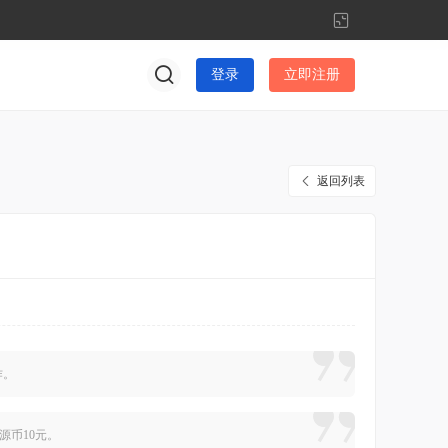
切
换
到
登录
立即注册
窄
版
返回列表
作。
星源币10元。