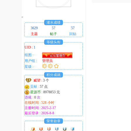
趣
的
<
！
灌水成绩
3629
57
57
主题
帖子
回贴
等级头衔
UID :
1
组图 :
用户组 :
管理员
星级 :
积分成就
威望 :
3 个
贡献 :
57 点
星源币 :
8978853 元
违规 :
0
次
在线时间 : 528 小时
注册时间 : 2025-2-17
最后登录 : 2026-8-8
荣誉勋章