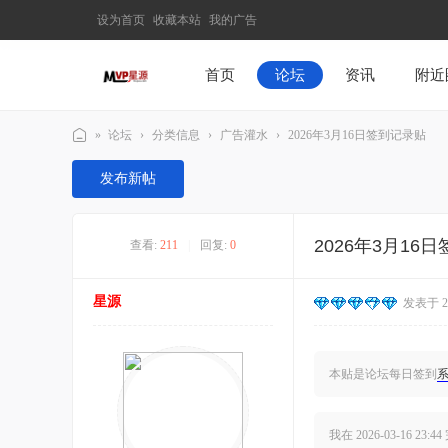
设为首页
收藏本站
我的广告
首页
论坛
资讯
附近
»
论坛
›
分类信息
›
广告灌水
›
2026年3月16日签到记录贴
M
发布新帖
V
P
2026年3月16
查看:
211
|
回复:
0
星
源
星源
发表于 202
–
发
现
本贴是论坛每日签到
最
有
我在
2026-03-16 23:44