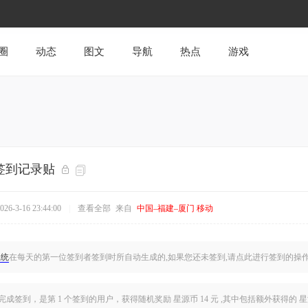
圈
动态
图文
导航
热点
游戏
日签到记录贴
6-3-16 23:44:00
|
查看全部
来自
中国–福建–厦门 移动
系统
在每天的第一位签到者签到时所自动生成的,如果您还未签到,
请点此
进行签到的操
完成签到，是
第 1 个签到的用户
，获得随机奖励 星源币 14 元 ,其中包括额外获得的 