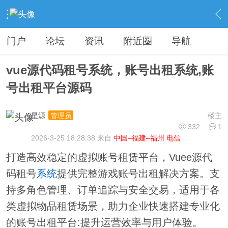
›
分类信息
›
源码模板
›
内容
门户
论坛
资讯
附近圈
导航
vue源代码租号系统，账号出租系统,账
号出租平台源码
星源
楼主
管理员
332
1
2026-3-25 18:28:38 来自
中国–福建–福州 电信
打造高效稳定的虚拟账号租赁平台，Vuee源代
码租号
系统
提供完整游戏账号出租解决方案。支
持多角色管理、订单追踪与安全交易，适用于各
类虚拟物品租赁场景，助力企业快速搭建专业化
的账号出租平台:提升运营效率与用户体验。