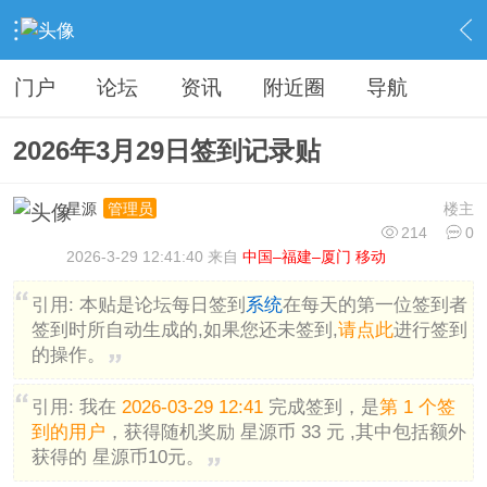
›
分类信息
›
广告灌水
›
内容
门户
论坛
资讯
附近圈
导航
2026年3月29日签到记录贴
星源
楼主
管理员
214
0
2026-3-29 12:41:40 来自
中国–福建–厦门 移动
引用:
本贴是论坛每日签到
系统
在每天的第一位签到者
签到时所自动生成的,如果您还未签到,
请点此
进行签到
的操作。
引用:
我在
2026-03-29 12:41
完成签到，是
第 1 个签
到的用户
，获得随机奖励 星源币 33 元 ,其中包括额外
获得的 星源币10元。