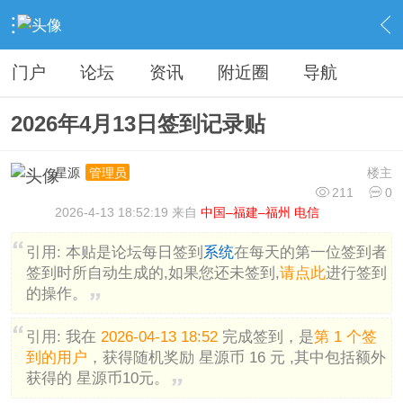
›
分类信息
›
广告灌水
›
内容
门户
论坛
资讯
附近圈
导航
2026年4月13日签到记录贴
星源
楼主
管理员
211
0
2026-4-13 18:52:19 来自
中国–福建–福州 电信
引用:
本贴是论坛每日签到
系统
在每天的第一位签到者
签到时所自动生成的,如果您还未签到,
请点此
进行签到
的操作。
引用:
我在
2026-04-13 18:52
完成签到，是
第 1 个签
到的用户
，获得随机奖励 星源币 16 元 ,其中包括额外
获得的 星源币10元。