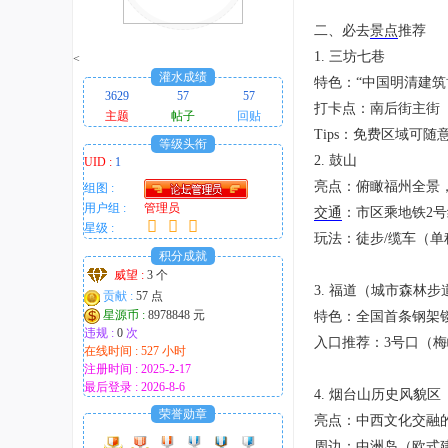
趣
二、必去
景点
推荐
的
1. 三坊七巷
<
！
灌水成绩
特色：“中国明清建
3629
57
57
打卡点：南后街主街
主题
帖子
回贴
Tips：免费区域可
等级头衔
2. 鼓山
UID :
1
亮点：俯瞰福州全景
组图 :
用户组 :
管理员
交通
：市区乘地铁2
星级 :
玩法：徒步/缆车（单
积分成就
威望 :
3 个
3. 福道（城市森林
贡献 :
57 点
星源币 :
8978848 元
特色：全国首条钢架
违规 :
0
次
入口推荐：3号口（
在线时间 : 527 小时
注册时间 : 2025-2-17
最后登录 : 2026-8-6
4. 烟台山历史风貌区
荣誉勋章
亮点：中西文化交融
周边：中洲岛（欧式