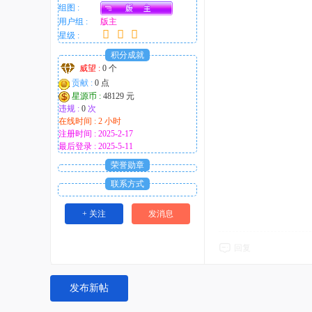
组图 :
用户组 :
版主
星级 :
积分成就
威望 :
0 个
贡献 :
0 点
星源币 :
48129 元
违规 :
0
次
在线时间 : 2 小时
注册时间 : 2025-2-17
最后登录 : 2025-5-11
荣誉勋章
联系方式
+ 关注
发消息
回复
发布新帖