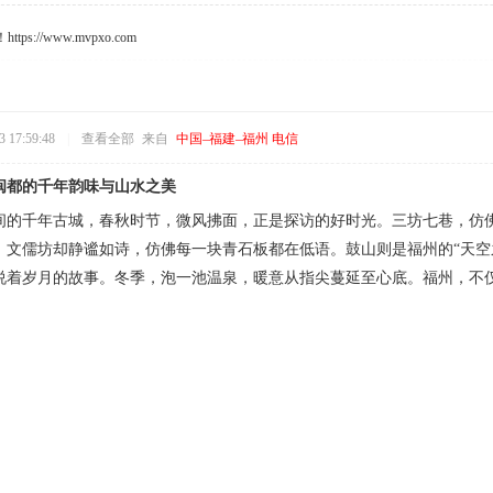
s://www.mvpxo.com
 17:59:48
|
查看全部
来自
中国–福建–福州 电信
闽都的千年韵味与山水之美
间的千年古城，春秋时节，微风拂面，正是探访的好时光。三坊七巷，仿
，文儒坊却静谧如诗，仿佛每一块青石板都在低语。鼓山则是福州的“天空
说着岁月的故事。冬季，泡一池温泉，暖意从指尖蔓延至心底。福州，不