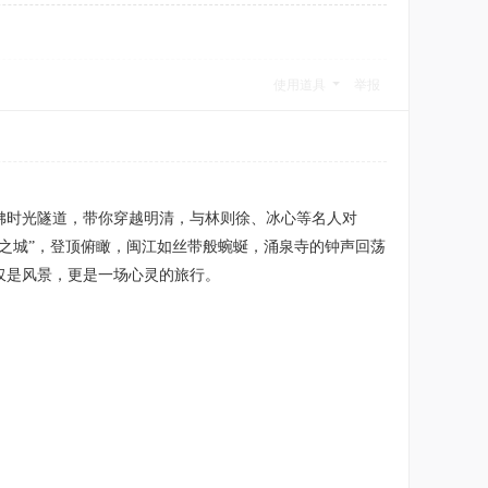
使用道具
举报
佛时光隧道，带你穿越明清，与林则徐、冰心等名人对
之城”，登顶俯瞰，闽江如丝带般蜿蜒，涌泉寺的钟声回荡
仅是风景，更是一场心灵的旅行。