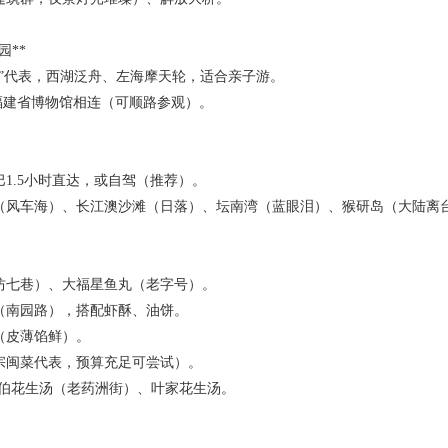
公园**
林”代表，西湖泛舟、左海摩天轮，适合亲子游。
与福建省博物馆相连（可顺路参观）。
）
1.5小时直达，或自驾（推荐）。
（风车海）、长江澳沙滩（日落）、坛南湾（蓝眼泪）、猴研岛（大陆离
坊七巷）、大福星鱼丸（老字号）。
（南园路），搭配虾酥、油饼。
（皮薄馅鲜）。
宗闽菜代表，预算充足可尝试）。
没牙伯花生汤（老药洲街）、叶家花生汤。