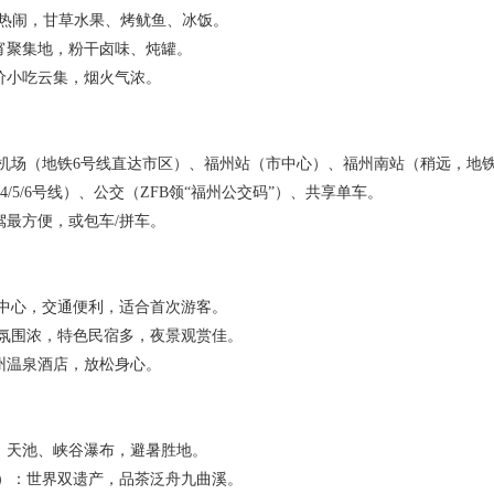
市热闹，甘草水果、烤鱿鱼、冰饭。
宵聚集地，粉干卤味、炖罐。
价小吃云集，烟火气浓。
际机场（地铁6号线直达市区）、福州站（市中心）、福州南站（稍远，地
/4/5/6号线）、公交（ZFB领“福州公交码”）、共享单车。
驾最方便，或包车/拼车。
市中心，交通便利，适合首次游客。
艺氛围浓，特色民宿多，夜景观赏佳。
州温泉酒店，放松身心。
、天池、峡谷瀑布，避暑胜地。
小时）：世界双遗产，品茶泛舟九曲溪。