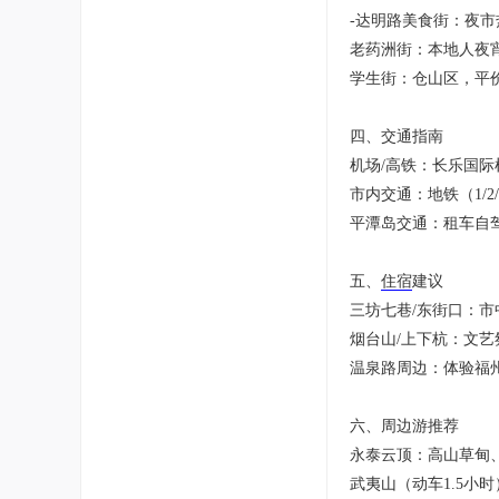
-达明路美食街：夜
老药洲街：本地人夜
学生街：仓山区，平
四、交通指南
机场/高铁：长乐国
市内交通：地铁（1/2
平潭岛交通：租车自
五、
住宿
建议
三坊七巷/东街口：
烟台山/上下杭：文
温泉路周边：体验福
六、周边游推荐
永泰云顶：高山草甸
武夷山（动车1.5