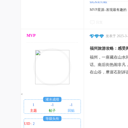
MVP星源–发现最有趣的！http
回复
MVP
发表于 2025-3-3
福州旅游攻略：感受
福州，一座藏在山水
话。南后街热闹非凡
在山谷，摩崖石刻诉
<
灌水成绩
1
-1
-1
主题
帖子
回贴
等级头衔
UID :
2