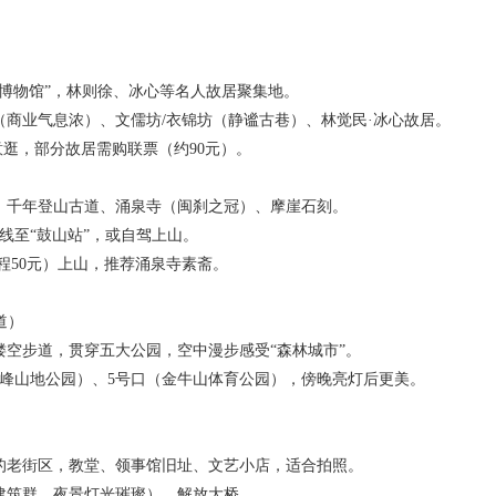
筑博物馆”，林则徐、冰心等名人故居聚集地。
（商业气息浓）、文儒坊/衣锦坊（静谧古巷）、林觉民·冰心故居。
随意逛，部分故居需购联票（约90元）。
，千年登山古道、涌泉寺（闽刹之冠）、摩崖石刻。
号线至“鼓山站”，或自驾上山。
程50元）上山，推荐涌泉寺素斋。
步道）
镂空步道，贯穿五大公园，空中漫步感受“森林城市”。
梅峰山地公园）、5号口（金牛山体育公园），傍晚亮灯后更美。
的老街区，教堂、领事馆旧址、文艺小店，适合拍照。
建筑群，夜景灯光璀璨）、解放大桥。