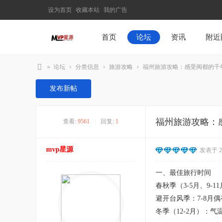
设为首页
收藏本站
我的广告
首页
论坛
资讯
附近
»
论坛
›
分类信息
›
旅游攻略
›
福州旅游攻略：感受闽都的千年韵
M
发布新帖
V
P
福州旅游攻略：
查看:
9561
|
回复:
1
星
源
mvp星源
发表于 202
–
发
一、最佳旅行时间
现
春秋季（3-5月、9
最
避开台风季：7-8月
有
冬季（12-2月）：气