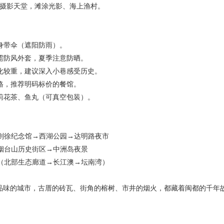
：摄影天堂，滩涂光影、海上渔村。
随身带伞（遮阳防雨）。
季需防风外套，夏季注意防晒。
业化较重，建议深入小巷感受历史。
价格，推荐明码标价的餐馆。
茉莉花茶、鱼丸（可真空包装）。
林则徐纪念馆→西湖公园→达明路夜市
→烟台山历史街区→中洲岛夜景
游（北部生态廊道→长江澳→坛南湾）
品味的城市，古厝的砖瓦、街角的榕树、市井的烟火，都藏着闽都的千年故事