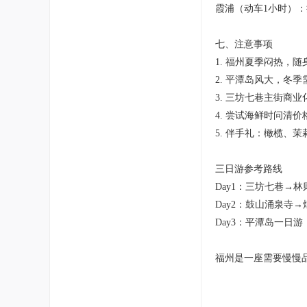
霞浦（动车1小时）
七、注意事项
1. 福州夏季闷热，
2. 平潭岛风大，冬
3. 三坊七巷主街商
4. 尝试海鲜时问清
5. 伴手礼：橄榄、
三日游参考路线
Day1：三坊七巷→
Day2：鼓山涌泉寺
Day3：平潭岛一日
福州是一座需要慢慢