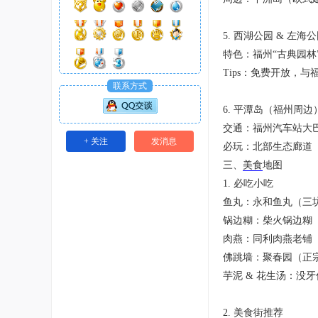
5. 西湖公园 & 左海
特色：福州“古典园
Tips：免费开放，
联系方式
6. 平潭岛（福州周边
交通：福州汽车站大巴
+ 关注
发消息
必玩：北部生态廊道
三、
美食
地图
1. 必吃小吃
鱼丸：永和鱼丸（三
锅边糊：柴火锅边糊
肉燕：同利肉燕老铺
佛跳墙：聚春园（正
芋泥 & 花生汤：
2. 美食街推荐