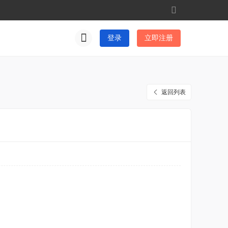
切
换
到
登录
立即注册
窄
版
返回列表