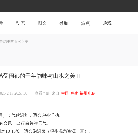
圈
动态
图文
导航
热点
游戏
味与山水之美 ...
感受闽都的千年韵味与山水之美
5-2-17 20:57:05
|
查看全部
来自
中国–福建–福州 电信
-11月）：气候温和，适合户外活动。
偶有台风，出行前关注天气。
温约10-15℃，适合泡温泉（福州温泉资源丰富）。