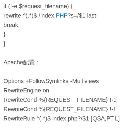
if (!-e $request_filename) {
rewrite ^(.*)$ /index.
PHP
?s=/$1 last;
break;
}
}
Apache配置：
Options +FollowSymlinks -Multiviews
RewriteEngine on
RewriteCond %{REQUEST_FILENAME} !-d
RewriteCond %{REQUEST_FILENAME} !-f
RewriteRule ^(.*)$ index.php?/$1 [QSA,PT,L]