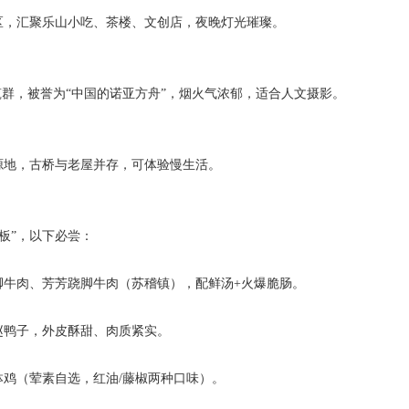
，汇聚乐山小吃、茶楼、文创店，夜晚灯光璀璨。
县）
筑群，被誉为“中国的诺亚方舟”，烟火气浓郁，适合人文摄影。
地，古桥与老屋并存，可体验慢生活。
花板”，以下必尝：
牛肉、芳芳跷脚牛肉（苏稽镇），配鲜汤+火爆脆肠。
赵鸭子，外皮酥甜、肉质紧实。
鸡（荤素自选，红油/藤椒两种口味）。