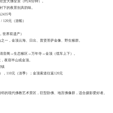
赏大佛全景（约30分钟）。
衬下的夜景别具韵味。
2435号
/ 120元（游船）
景区，世界双遗产）
之一，金顶云海、日出、普贤菩萨金像、野生猴群。
清音阁→生态猴区→万年寺→金顶（缆车上下）。
天，夜宿半山或金顶。
湾镇
），110元（淡季）；金顶索道往返120元
邻的现代佛教艺术景区，巨型卧佛、地宫佛像群，适合摄影爱好者。