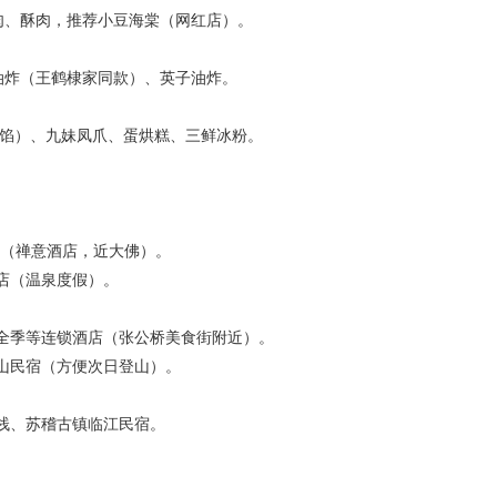
、酥肉，推荐小豆海棠（网红店）。
炸（王鹤棣家同款）、英子油炸。
肉馅）、九妹凤爪、蛋烘糕、三鲜冰粉。
院子（禅意酒店，近大佛）。
酒店（温泉度假）。
、全季等连锁酒店（张公桥美食街附近）。
半山民宿（方便次日登山）。
客栈、苏稽古镇临江民宿。