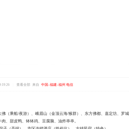
:19:26
|
查看全部
来自
中国–福建–福州 电信
：
山大佛（乘船/夜游）、峨眉山（金顶云海/猴群）、东方佛都、嘉定坊、
脚牛肉、甜皮鸭、钵钵鸡、豆腐脑、油炸串串。
嘉定院子（高端）、市区连锁酒店（性价比）、古镇民宿（特色）。