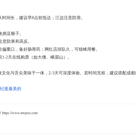
排队时间长，建议早8点前抵达；江边注意防滑。
免挑逗猴子。
，注意防寒和高反。
山小吃偏重口，备好肠胃药；网红店排队久，可错峰用餐。
提前1-2天在线购票（如大佛、峨眉山）。
教文化与舌尖美味于一体，2-3天可深度体验。若时间充裕，建议搭配成
纪逛最美的
s://www.mvpxo.com