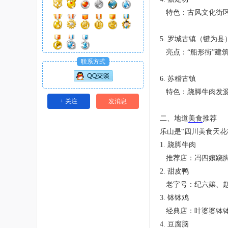
特色：古风文化街区
5. 罗城古镇（犍为
亮点：“船形街”建
联系方式
6. 苏稽古镇
特色：跷脚牛肉发源
+ 关注
发消息
二、地道
美食
推荐
乐山是“四川美食天
1. 跷脚牛肉
推荐店：冯四孃跷脚
2. 甜皮鸭
老字号：纪六孃、
3. 钵钵鸡
经典店：叶婆婆钵钵
4. 豆腐脑