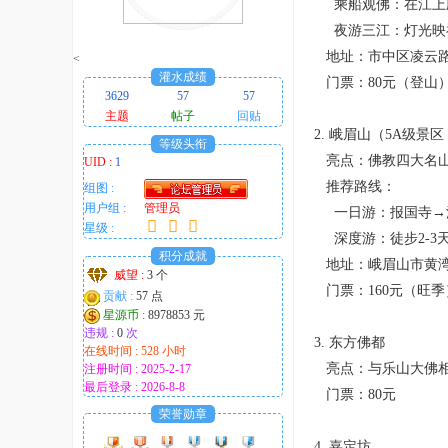
乘船观佛：在江上欣
趣
夜游三江：灯光映
的
地址：市中区凌云路
<
！
灌水成绩
门票：80元（登山）
3629
57
57
主题
帖子
回贴
2. 峨眉山（5A级
等级头衔
亮点：佛教四大名山
UID :
1
推荐路线：
组图 :
用户组 :
管理员
一日游：报国寺→
星级 :
深度游：徒步2-3
积分成就
地址：峨眉山市黄
威望 :
3 个
门票：160元（旺季
贡献 :
57 点
星源币 :
8978853 元
违规 :
0
次
3. 东方佛都
在线时间 : 528 小时
亮点：与乐山大佛相
注册时间 : 2025-2-17
最后登录 : 2026-8-8
门票：80元
荣誉勋章
4. 嘉定坊