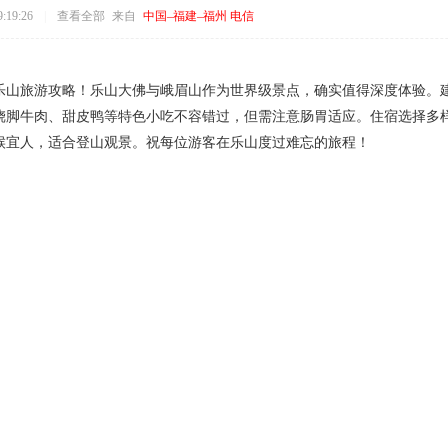
:19:26
|
查看全部
来自
中国–福建–福州 电信
乐山旅游攻略！乐山大佛与峨眉山作为世界级景点，确实值得深度体验。
跷脚牛肉、甜皮鸭等特色小吃不容错过，但需注意肠胃适应。住宿选择多
候宜人，适合登山观景。祝每位游客在乐山度过难忘的旅程！