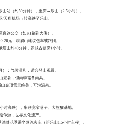
乐山站（约50分钟），重庆→乐山（2.5小时）。
机场/天府机场→转高铁至乐山。
景区直达公交（如K1路到大佛）。
10-20元，峨眉山建议包车或跟团。
峨眉山约40分钟，罗城古镇需1小时。
-11月）：气候温和，适合登山观景。
眉山避暑，但雨季需备雨具。
峨眉山金顶雪景绝美，可泡温泉。
1小时高铁），串联宽窄巷子、大熊猫基地。
都延伸游，世界文化遗产。
季油菜花季乘坐蒸汽火车（距乐山1.5小时车程）。