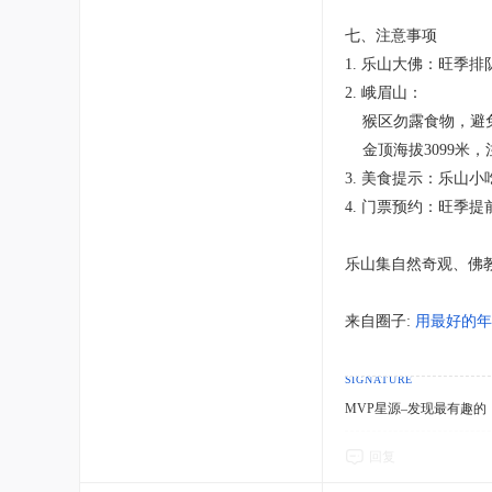
七、注意事项
1. 乐山大佛：旺季
2. 峨眉山：
猴区勿露食物，避
金顶海拔3099米
3. 美食提示：乐
4. 门票预约：旺季
乐山集自然奇观、佛
来自圈子:
用最好的年
MVP星源–发现最有趣的！http
回复