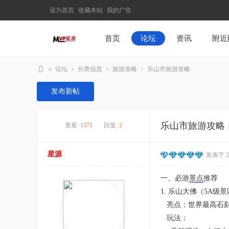
设为首页
收藏本站
我的广告
首页
论坛
资讯
附近
»
论坛
›
分类信息
›
旅游攻略
›
乐山市旅游攻略
M
发布新帖
V
P
乐山市旅游攻略
查看:
1371
|
回复:
2
星
源
星源
发表于 202
–
发
一、必游
景点
推荐
现
1. 乐山大佛（5A级
最
亮点：世界最高石刻
有
玩法：