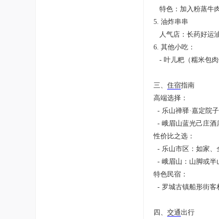
特色：加入粉蒸牛肉
5. 油炸串串
人气店：长药好运油
6. 其他小吃：
- 叶儿粑（糯米包
三、
住宿
指南
高端选择：
- 乐山禅驿·嘉定
- 峨眉山蓝光己庄
性价比之选：
- 乐山市区：如家
- 峨眉山：山脚或
特色民宿：
- 罗城古镇船形街
四、
交通
出行