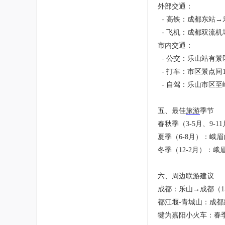
外部交通：
- 高铁：成都东站→
- 飞机：成都双流
市内交通：
- 公交：乐山站有
- 打车：市区景点间
- 自驾：乐山市区至
五、最佳
旅游
季节
春秋季（3-5月、9
夏季（6-8月）：峨
冬季（12-2月）：
六、周边联游建议
成都：乐山→成都（
都江堰-青城山：成
犍为嘉阳小火车：春