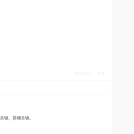
使用道具
举报
罗城古镇、苏稽古镇。