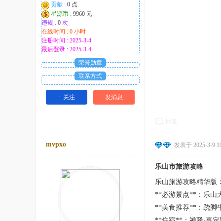
贡献 :
0 点
星源币 :
9960 元
违规 :
0
次
在线时间 : 0 小时
注册时间 : 2025-3-4
最后登录 : 2025-3-4
荣誉勋章
联系方式
+ 关注
发消息
回复
mvpxo
发表于 2025-3-9 19
乐山市旅游攻略
乐山旅游攻略精华版
**必游景点**：乐
**美食推荐**：跷
**住宿**：禅驿·