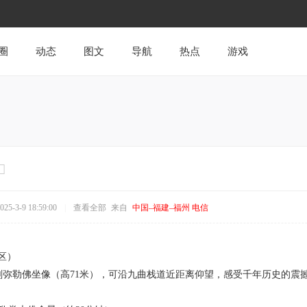
圈
动态
图文
导航
热点
游戏
5-3-9 18:59:00
|
查看全部
来自
中国–福建–福州 电信
景区）
弥勒佛坐像（高71米），可沿九曲栈道近距离仰望，感受千年历史的震