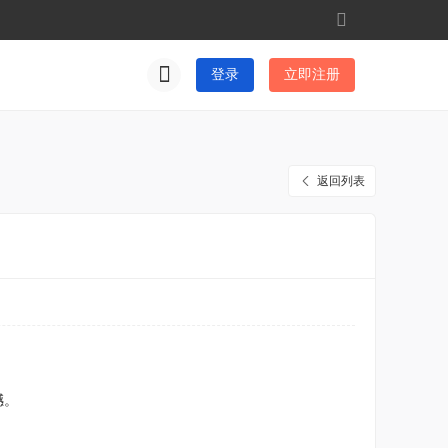
切
换
到
登录
立即注册
窄
版
返回列表
撼。