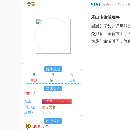
贵宾
发表于 2025-3-9 19
乐山市旅游攻略
感谢分享如此详尽的
免排队。美食方面，
为最佳旅游时间，气
<
灌水成绩
0
0
0
主题
帖子
回贴
等级头衔
UID :
5
组图 :
用户组 :
论坛元老
星级 :
积分成就
威望 :
0 个